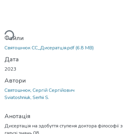
ться...
Файли
Святошнюк СС_Дисератція.pdf
(6.8 MB)
Дата
2023
Автори
Святошнюк, Сергій Сергійович
Sviatoshniuk, Serhii S.
Анотація
Дисертація на здобуття ступеня доктора філософії з
галузі знань 08