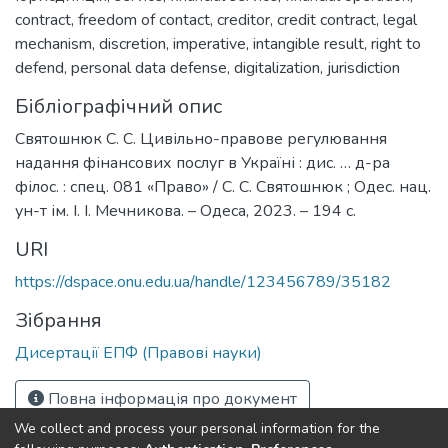
contract
,
freedom of contact
,
creditor
,
credit contract
,
legal
mechanism
,
discretion
,
imperative
,
intangible result
,
right to
defend
,
personal data defense
,
digitalization
,
jurisdiction
Бібліографічний опис
Святошнюк С. С. Цивільно-правове регулювання
надання фінансових послуг в Україні : дис. … д-ра
філос. : спец. 081 «Право» / С. С. Святошнюк ; Одес. нац.
ун-т ім. І. І. Мечникова. – Одеса, 2023. – 194 с.
URI
https://dspace.onu.edu.ua/handle/123456789/35182
Зібрання
Дисертації ЕПФ (Правові науки)
Повна інформація про документ
We collect and process your personal information for the