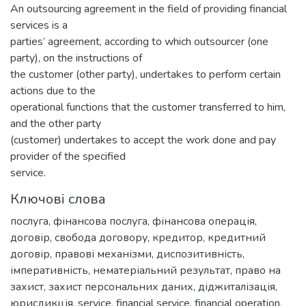
An outsourcing agreement in the field of providing financial
services is a
parties’ agreement, according to which outsourcer (one
party), on the instructions of
the customer (other party), undertakes to perform certain
actions due to the
operational functions that the customer transferred to him,
and the other party
(customer) undertakes to accept the work done and pay
provider of the specified
service.
Ключові слова
послуга
,
фінансова послуга
,
фінансова операція
,
договір
,
свобода договору
,
кредитор
,
кредитний
договір
,
правові механізми
,
диспозитивність
,
імперативність
,
нематеріальний результат
,
право на
захист
,
захист персональних даних
,
діджиталізація
,
юрисдикція
,
service
,
financial service
,
financial operation
,