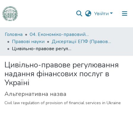
Увійти
Фонди
Головна
04. Економіко-правовий факультет
та
Правові науки
Дисертації ЕПФ (Правові науки)
зібрання
Цивільно-правове регулювання надання фінансових послуг в Україні
Пошук за критеріями
Цивільно-правове регулювання
надання фінансових послуг в
Статистика
Україні
Альтернативна назва
Civil law regulation of provision of financial services in Ukraine