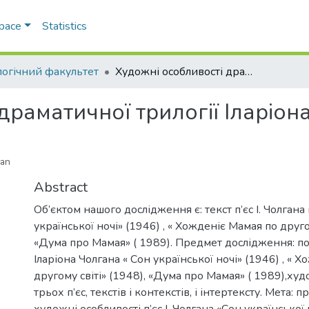
Space
Statistics
логічний факультет
Художні особливості драматичної трилогії Іларіона Чолгана
драматичної трилогії Іларіон
han
Abstract
Об’єктом нашого дослідження є: текст п’єс І. Чолган
української ночі» (1946) , « Хожденіє Мамая по другом
«Дума про Мамая» ( 1989). Предмет дослідження: по
Іларіона Чолгана « Сон української ночі» (1946) , « 
другому світі» (1948), «Дума про Мамая» ( 1989),худ
трьох п’єс, текстів і контекстів, і інтертексту. Мета: 
художні особливості п’єс І. Чолгана «Сон української 