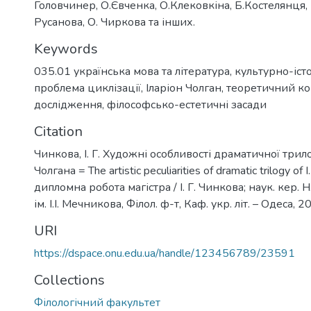
Головчинер, О.Євченка, О.Клековкіна, Б.Костелянця, 
Русанова, О. Чиркова та інших.
Keywords
035.01 українська мова та література
,
культурно-іст
проблема циклізації
,
Іларіон Чолган
,
теоретичний ко
дослідження
,
філософсько-естетичні засади
Citation
Чинкова, І. Г. Художні особливості драматичної трило
Чолгана = The artistic peculiarities of dramatic trilogy of I
дипломна робота магістра / І. Г. Чинкова; наук. кер. 
ім. І.І. Мечникова, Філол. ф-т, Каф. укр. літ. – Одеса, 20
URI
https://dspace.onu.edu.ua/handle/123456789/23591
Collections
Філологічний факультет