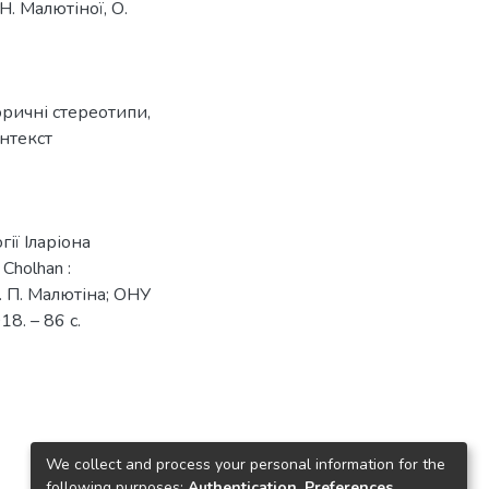
Н. Малютіної, О.
оричні стереотипи
,
нтекст
гії Іларіона
. Cholhan :
Н. П. Малютіна; ОНУ
18. – 86 с.
We collect and process your personal information for the
following purposes:
Authentication, Preferences,