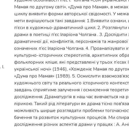
Мамая по другому світі», «Дума про Мамая», в межа
циклу виявити форми авторської свідомості. У межа
мети вирішуються такі завдання: 1.Виявити ознаки,
п’єси в художньо-драматичний цикл. 2. Розглянути 
драми в поетиці п’єс Іларіона Чолгана . 3. Дослідити
драматичної дії, конфліктів, персонажів та жанрово
означених п’єс Іларіона Чолгана. 4. Проаналізувати
культурно-історичних стереотипів, архетипних образ
фольклорних кліше, які представлені у трьох п’єсах І
І.
української ночі» (1946), «Хожденіє Мамая по другому
«Дума про Мамая» (1989). 5. Осмислити взаємозв’яз
художнього світу та реального історичного контекс
завдань сприятиме залучення і осмислення теорети
дослідження. Драматургія в наш час вивчається на рі
лірикою. Такий рід літератури як драма тісно пов'яз
можливість ширше розглядати проблеми тогочасност
бачення та розвиток культурних процесів. Ми спира
дослідження різних аспектів драми у працях : А. Анік