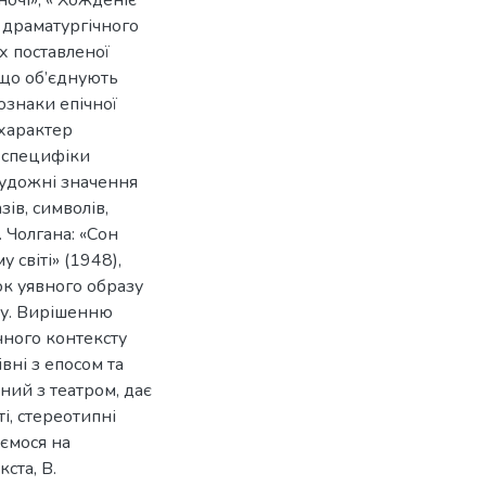
х драматургічного
х поставленої
 що об’єднують
ознаки епічної
 характер
ї специфіки
 художні значення
ів, символів,
. Чолгана: «Сон
 світі» (1948),
ок уявного образу
ту. Вирішенню
чного контексту
вні з епосом та
аний з театром, дає
і, стереотипні
ємося на
ста, В.