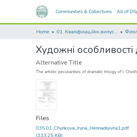
Communities & Collections
All of D
Home
01. Кваліфікаційні випускні роботи здобувачів вищої освіти
Філо
Художні особливості 
Alternative Title
The artistic peculiarities of dramatic trilogy of I. Chol
Files
035.01_Chynkova_Iryna_Hennadiyivna1.pdf
(333.25 KB)