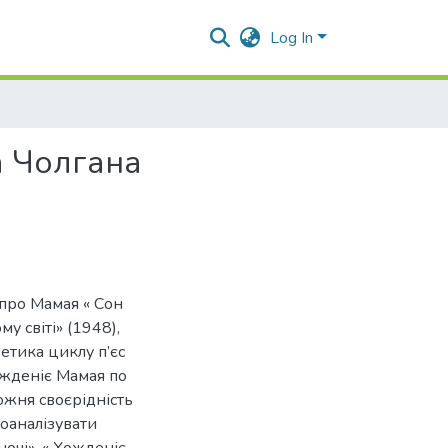
Log In
а Чолгана
а про Мамая « Сон
у світі» (1948),
етика циклу п’єс
Хожденіє Мамая по
ожня своєрідність
проаналізувати
ночі», « Хожденіє