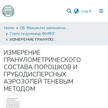
(current)
Log In
Communities
Home
08. Факультет математики, фізики та інформаційних технологій
&
Статті та доповіді ФМФІТ
Collections
ИЗМЕРЕНИЕ ГРАНУЛОМЕТРИЧЕСКОГО СОСТАВА ПОРОШКОВ И ГРУБОДИСПЕРСНЫХ АЭРОЗОЛЕЙ ТЕНЕВЫМ МЕТОДОМ
All of DSpace
ИЗМЕРЕНИЕ
ГРАНУЛОМЕТРИЧЕСКОГО
Statistics
СОСТАВА ПОРОШКОВ И
ГРУБОДИСПЕРСНЫХ
АЭРОЗОЛЕЙ ТЕНЕВЫМ
МЕТОДОМ