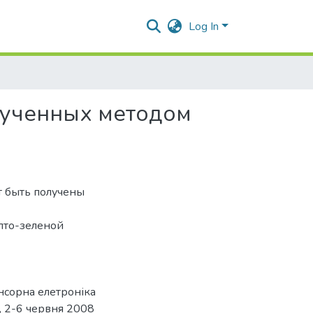
Log In
олученных методом
 быть получены
лто-зеленой
нсорна елетроніка
а, 2-6 червня 2008