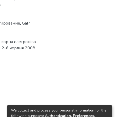
.
гирование
,
GaP
нсорна елетроніка
а, 2-6 червня 2008
We collect and process your personal information for the
following purposes:
Authentication, Preferences,