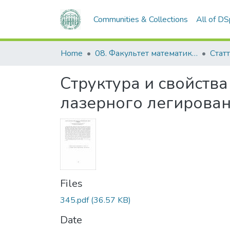
Communities & Collections
All of D
Home
08. Факультет математики, фізики та інформаційних технологій
Статт
Структура и свойств
лазерного легирова
Files
345.pdf
(36.57 KB)
Date