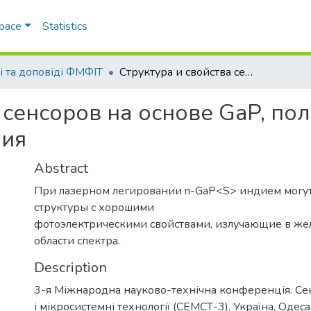
Space
Statistics
і та доповіді ФМФІТ
Структура и свойства сенсоров на основе GaP, полученных методом лазерного легирования
а сенсоров на основе GaP, п
ния
Abstract
При лазерном легировании n-GaP<S> индием могут
структуры с хорошими
фотоэлектрическими свойствами, излучающие в же
области спектра.
Description
3-я Міжнародна науково-технічна конференція. Се
і мікросистемні технології (СЕМСТ-3). Україна, Одес