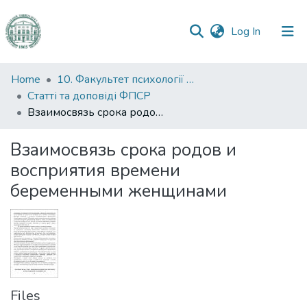
(current)
Log In
Communities
Home
10. Факультет психології та соціальної роботи
&
Статті та доповіді ФПСР
Collections
Взаимосвязь срока родов и восприятия времени беременными женщинами
All of DSpace
Взаимосвязь срока родов и
восприятия времени
Statistics
беременными женщинами
Files