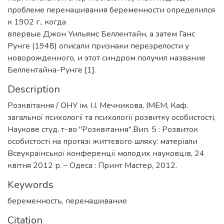
проблеме перенашивания беременности определился
к 1902 г., когда
впервые Джон Уильямс Беллентайн, а затем Ганс
Рунге (1948) описали признаки перезрелости у
новорожденного, и этот синдром получил название
Беллентайна-Рунге [1].
Description
Розквітання / ОНУ ім. І.І. Мечникова, ІМЕМ, Каф.
загальної психології та психології розвитку особистості,
Наукове студ. т-во "Розквітання".Вип. 5 : Розвиток
особистості на протязі життєвого шляху: матеріали
Всеукраїнської конференції молодих науковців, 24
квітня 2012 р. – Одеса : Принт Мастер, 2012.
Keywords
беременность
,
перенашивание
Citation