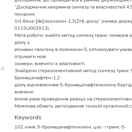
“Дослідження напрямків синтезу та властивостей 4
похідних
1H-бенз-[de]ізохінолін-1,3(2H)-діону” (номер держ
0115U003913).
Мета роботи: знайти метод синтезу транс-ізомерів 
діолу з
атомами галогену в положенні 5, оптимізувати умови
отримати нові
ізомери, вивчити їх властивості.
І.
Знайдено стереоселективний метод синтезу транс-
бромаценафтен-1,2-
діолу відновленням 5-бромаценафтенхінону боргід
вивчено
вплив умов проведення реакції на стереоселективні
Можлива область застосування: тонкий органічний с
Keywords
102 хімія
,
5-бромаценафтенхінон
,
цис- і транс-5-