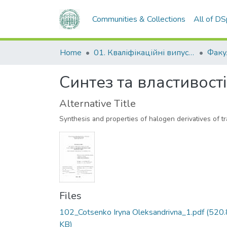
Communities & Collections
All of D
Home
01. Кваліфікаційні випускні роботи здобувачів вищої освіти
Синтез та властивост
Alternative Title
Synthesis and properties of halogen derivatives of 
Files
102_Cotsenko Iryna Oleksandrivna_1.pdf
(520.
KB)