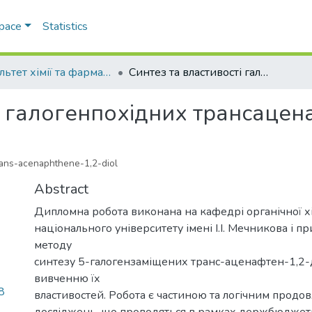
Space
Statistics
Факультет хімії та фармації
Синтез та властивості галогенпохідних трансаценафтен-1,2-діолу
і галогенпохідних трансацен
trans-acenaphthene-1,2-diol
Abstract
Дипломна робота виконана на кафедрі органічної х
національного університету імені І.І. Мечникова і п
методу
синтезу 5-галогензаміщених транс-аценафтен-1,2-
вивченню їх
8
властивостей. Робота є частиною та логічним прод
досліджень, що проводяться в рамках держбюджет