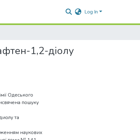
Log In
афтен-1,2-діолу
імії Одеського
рисвячена пошуку
диолу та
овженням наукових
ної теми № 141