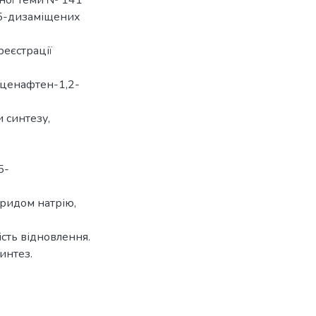
,5-дизаміщених
реєстрації
аценафтен-1,2-
 синтезу,
5-
ридом натрію,
сть відновлення.
интез.