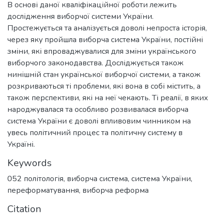
В основі даної кваліфікаційної роботи лежить
дослідження виборчої системи України.
Простежується та аналізується доволі непроста історія,
через яку пройшла виборча система України, постійні
зміни, які впроваджувалися для зміни українського
виборчого законодавства. Досліджується також
нинішній стан української виборчої системи, а також
розкриваються ті проблеми, які вона в собі містить, а
також перспективи, які на неї чекають. Ті реалії, в яких
народжувалася та особливо розвивалася виборча
система України є доволі впливовим чинником на
увесь політичний процес та політичну систему в
Україні.
Keywords
052 політологія
,
виборча система
,
система України
,
переформатування
,
виборча реформа
Citation