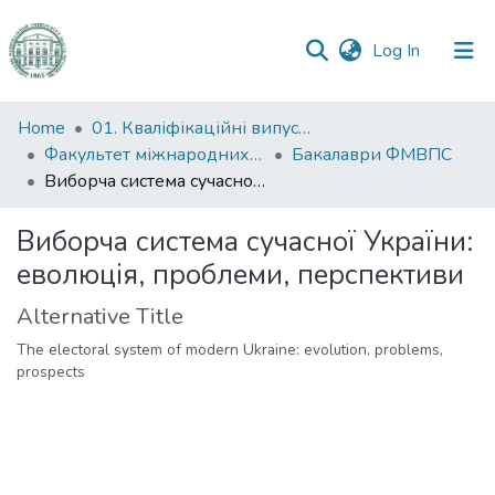
(current)
Log In
Communities
Home
01. Кваліфікаційні випускні роботи здобувачів вищої освіти
&
Факультет міжнародних відносин, політології та соціології
Бакалаври ФМВПС
Collections
Виборча система сучасної України: еволюція, проблеми, перспективи
All of DSpace
Виборча система сучасної України:
еволюція, проблеми, перспективи
Statistics
Alternative Title
The electoral system of modern Ukraine: evolution, problems,
prospects