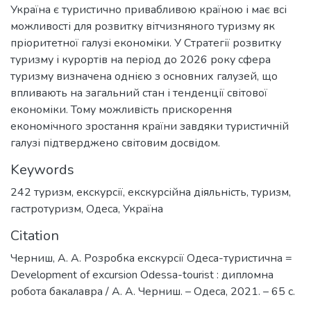
Україна є туристично привабливою країною і має всі
можливості для розвитку вітчизняного туризму як
пріоритетної галузі економіки. У Стратегії розвитку
туризму і курортів на період до 2026 року сфера
туризму визначена однією з основних галузей, що
впливають на загальний стан і тенденції світової
економіки. Тому можливість прискорення
економічного зростання країни завдяки туристичній
галузі підтверджено світовим досвідом.
Keywords
242 туризм
,
екскурсії
,
екскурсійна діяльність
,
туризм
,
гастротуризм
,
Одеса
,
Україна
Citation
Черниш, А. А. Розробка екскурсії Одеса-туристична =
Development of excursion Odessa-tourist : дипломна
робота бакалавра / А. А. Черниш. – Одеса, 2021. – 65 с.