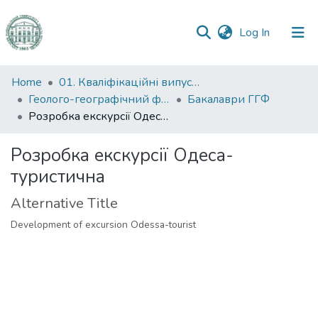
(current)
Log In
Communities
Home
01. Кваліфікаційні випускні роботи здобувачів вищої освіти
&
Геолого-географічний факультет
Бакалаври ГГФ
Collections
Розробка екскурсії Одеса-туристична
All of DSpace
Розробка екскурсії Одеса-
туристична
Statistics
Alternative Title
Development of excursion Odessa-tourist