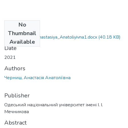
No
Files
Thumbnail
242_Chernysh_Anastasiya_Anatoliyivna1.docx
(40.18 KB)
Available
Date
2021
Authors
Черниш, Анастасія Анатоліївна
Publisher
Одеський національний університет імені І. І.
Мечникова
Abstract