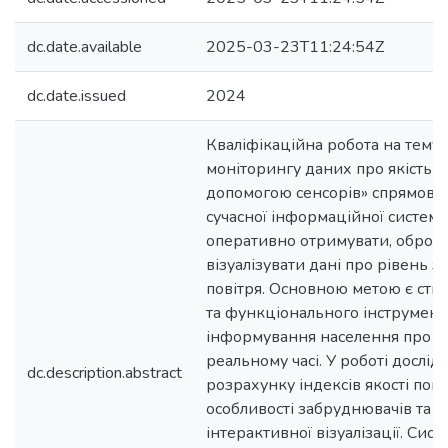
dc.date.available
2025-03-23T11:24:54Z
dc.date.issued
2024
Кваліфікаційна робота на тему 
моніторингу даних про якість п
допомогою сенсорів» спрямова
сучасної інформаційної системи
оперативно отримувати, обробл
візуалізувати дані про рівень 
повітря. Основною метою є ств
та функціонального інструмент
інформування населення про які
реальному часі. У роботі дослі
dc.description.abstract
розрахунку індексів якості повіт
особливості забруднювачів та те
інтерактивної візуалізації. Сис