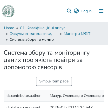
(current)
Log In
Communities
Home
01. Кваліфікаційні випускні роботи здобувачів вищої освіти
&
Факультет математики, фізики та інформаційних технологій
Магістри МФІТ
Collections
Система збору та моніторингу даних про якість повітря за допомогою сенсорів
All of DSpace
Система збору та моніторингу
даних про якість повітря за
Statistics
допомогою сенсорів
Simple item page
dc.contributor.author
Мазур, Олександр Олександро
dc.date.accessioned
2025-03-23T11:24:54Z