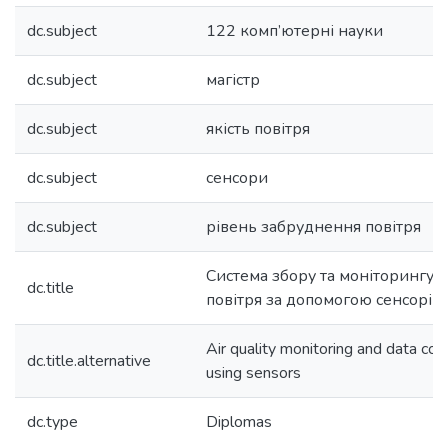
dc.subject
122 комп’ютерні науки
dc.subject
магістр
dc.subject
якість повітря
dc.subject
сенсори
dc.subject
рівень забруднення повітря
Система збору та моніторингу д
dc.title
повітря за допомогою сенсорів
Air quality monitoring and data col
dc.title.alternative
using sensors
dc.type
Diplomas