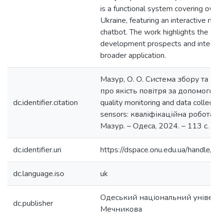
is a functional system covering over
Ukraine, featuring an interactive 
chatbot. The work highlights the s
development prospects and integrat
broader application.
Мазур, О. О. Система збору та 
про якість повітря за допомогою
dc.identifier.citation
quality monitoring and data collec
sensors: кваліфікаційна робота м
Мазур. – Одеса, 2024. – 113 с.
dc.identifier.uri
https://dspace.onu.edu.ua/hand
dc.language.iso
uk
Одеський національний університ
dc.publisher
Мечникова