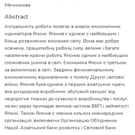
Мечникова
Abstract
Актуальність роботи полягає в аналізі економічних
індикаторів Японії. Японія є однією з найбільших і
більш розвинених економік світу. Вона має добре
освічену, працелюбну робочу силу, велике і багате
населення країни робить Японію одним з найбільших
споживчих ринків в світі. Економіка Японії є третьою
за величиною в світі. Завдяки феноменальному
економічному відновленню з попелу Другої світової
війни, Японія була однією з перших азіатських країн,
яка розширила виробничо-збутовий ланцюг від
недорогих тканин до сучасного виробництва і послуг,
на які зараз припадає велика частина ВВП і зайнятості
Японії. Також Японія є членом кількох міжнародних
організацій, включаючи Організацію Об'єднаних
Націй, Азіатський банк розвитку і Світовий банк.