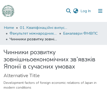
(current)
Log In
Communities
Home
01. Кваліфікаційні випускні роботи здобувачів вищої освіти
&
Факультет міжнародних відносин, політології та соціології
Бакалаври ФМВПС
Collections
Чинники розвитку зовнішньоекономічних зв’явзків Японії в сучасних умовах
All of DSpace
Чинники розвитку
зовнішньоекономічних зв’явзків
Statistics
Японії в сучасних умовах
Alternative Title
Development factors of foreign economic relations of Japan in
modern conditions