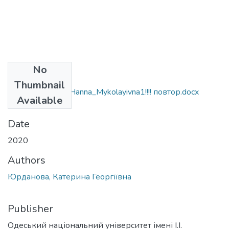
No
Files
Thumbnail
292_Serbenova_Hanna_Mykolayivna1!!!! повтор.docx
Available
(26.07 KB)
Date
2020
Authors
Юрданова, Катерина Георгіївна
Publisher
Одеський національний університет імені І.І.