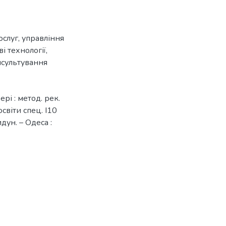
ослуг
,
управління
і технології
,
нсультування
ері : метод. рек.
освіти спец. І10
дун. – Одеса :