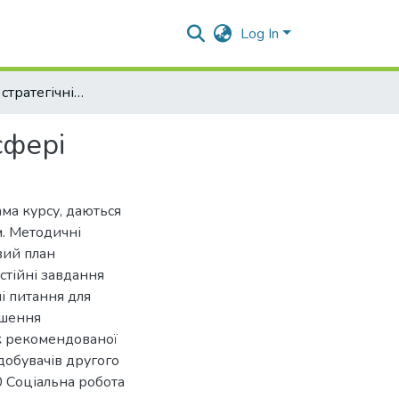
Log In
Управління та стратегічні комунікації у соціальній сфері
сфері
ма курсу, даються
. Методичні
вий план
стійні завдання
і питання для
гшення
к рекомендованої
добувачів другого
10 Соціальна робота