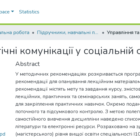
Space
Statistics
альна робота
Підручники, навчальні посібники та інші науково- та навчально-методичні праці ФПСР (Соціальна робота)
ічні комунікації у соціальній 
Abstract
У методичних рекомендаціях розкривається програ
рекомендації для опанування лекційним матеріалом
рекомендації містять мету та завдання курсу, змісто
лекційних, практичних та семінарських занять, само
для закріплення практичних навичок. Окремо подан
поточного та підсумкового контролю. З метою поле
самостійного вивчення дисципліни наведено списо
літератури та електронні ресурси. Розраховано на з
(магістерського) рівня вищої освіти спеціальності І
.pd