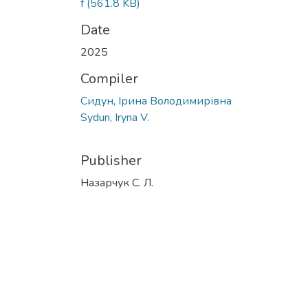
f
(561.8 KB)
Date
2025
Compiler
Сидун, Ірина Володимирівна
Sydun, Iryna V.
Publisher
Назарчук С. Л.