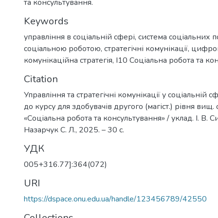
та консультування.
Keywords
управління в соціальній сфері
,
система соціальних п
соціальною роботою
,
стратегічні комунікації
,
цифров
комунікаційна стратегія
,
I10 Соціальна робота та ко
Citation
Управління та стратегічні комунікації у соціальній сф
до курсу для здобувачів другого (магіст.) рівня вищ. 
«Соціальна робота та консультування» / уклад. І. В. Си
Назарчук С. Л., 2025. – 30 с.
УДК
005+316.77]:364(072)
URI
https://dspace.onu.edu.ua/handle/123456789/42550
Collections