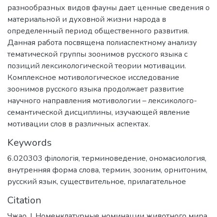
разнообразных видов фауны дает ценные сведения о
материальной и духовной жизни народа в
определенный период общественного развития.
Данная работа посвящена полиаспектному анализу
тематической группы зоонимов русского языка с
позиций лексикологической теории мотивации.
Комплексное мотивологическое исследование
зоонимов русского языка продолжает развитие
научного направления мотивологии – лексиколого-
семантической дисциплины, изучающей явление
мотивации слов в различных аспектах.
Keywords
6.020303 філологія
,
терминоведение
,
ономасиология
,
внутренняя форма слова
,
термин
,
зооним
,
орнитоним
,
русский язык
,
существительное
,
прилагательное
Citation
Чжао, І. Номенклатурные номинации животного мира