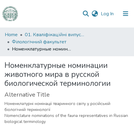
(current)
Log In
Communities
Home
01. Кваліфікаційні випускні роботи здобувачів вищої освіти
&
Філологічний факультет
Collections
Номенклатурные номинации животного мира в русской биологической терминологии
All of DSpace
Номенклатурные номинации
животного мира в русской
Statistics
биологической терминологии
Alternative Title
Номенклатурні номінації тваринного світу у російській
біологічній термінології
Nomenclature nominations of the fauna representatives in Russian
biological terminology