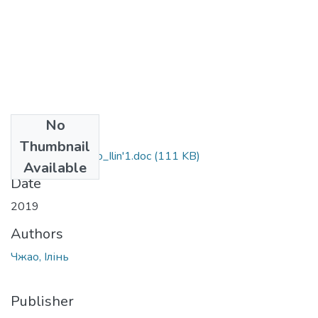
No
Files
Thumbnail
6.020303_Chzhao_Ilin'1.doc
(111 KB)
Available
Date
2019
Authors
Чжао, Ілінь
Publisher