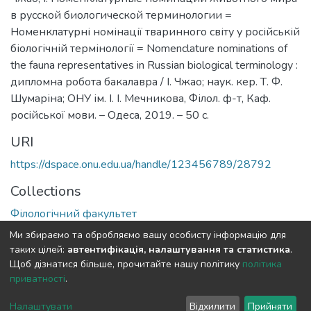
в русской биологической терминологии =
Номенклатурні номінації тваринного світу у російській
біологічній термінології = Nomenclature nominations of
the fauna representatives in Russian biological terminology :
дипломна робота бакалавра / І. Чжао; наук. кер. Т. Ф.
Шумаріна; ОНУ ім. І. І. Мечникова, Філол. ф-т, Каф.
російської мови. – Одеса, 2019. – 50 с.
URI
https://dspace.onu.edu.ua/handle/123456789/28792
Collections
Філологічний факультет
Ми збираємо та обробляємо вашу особисту інформацію для
Full item page
таких цілей:
автентифікація, налаштування та статистика
.
Щоб дізнатися більше, прочитайте нашу політику
політика
приватності
.
DSpace software
copyright © 2009-2026
LYRASIS
Cookie
Privacy
End User
Send
Налаштувати
Відхилити
Прийняти