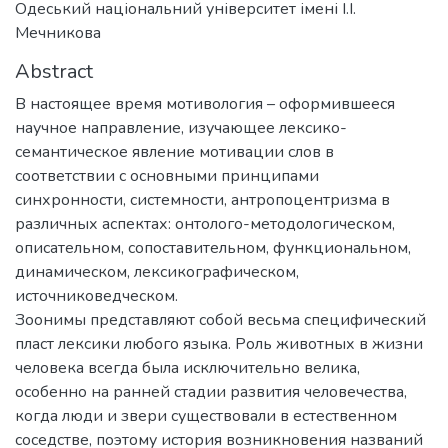
Одеський національний університет імені І.І.
Мечникова
Abstract
В настоящее время мотивология – оформившееся
научное направление, изучающее лексико-
семантическое явление мотивации слов в
соответствии с основными принципами
синхронности, системности, антропоцентризма в
различных аспектах: онтолого-методологическом,
описательном, сопоставительном, функциональном,
динамическом, лексикографическом,
источниковедческом.
Зоонимы представляют собой весьма специфический
пласт лексики любого языка. Роль животных в жизни
человека всегда была исключительно велика,
особенно на ранней стадии развития человечества,
когда люди и звери существовали в естественном
соседстве, поэтому история возникновения названий