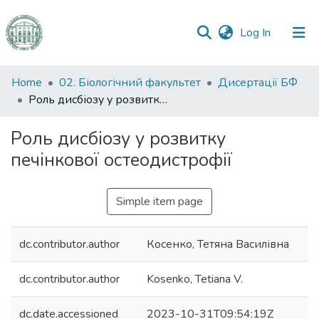
(current)
Log In
Communities
Home
02. Біологічний факультет
Дисертації БФ
&
Роль дисбіозу у розвитку печінкової остеодистрофії
Collections
Роль дисбіозу у розвитку
All of DSpace
печінкової остеодистрофії
Statistics
Simple item page
dc.contributor.author
Косенко, Тетяна Василівна
dc.contributor.author
Kosenko, Tetiana V.
dc.date.accessioned
2023-10-31T09:54:19Z