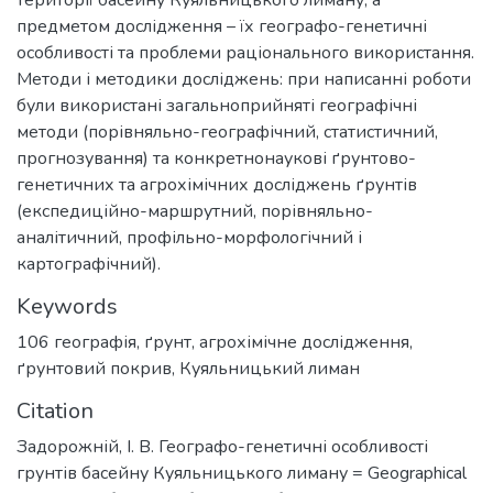
предметом дослідження – їх географо-генетичні
особливості та проблеми раціонального використання.
Методи і методики досліджень: при написанні роботи
були використані загальноприйняті географічні
методи (порівняльно-географічний, статистичний,
прогнозування) та конкретнонаукові ґрунтово-
генетичних та агрохімічних досліджень ґрунтів
(експедиційно-маршрутний, порівняльно-
аналітичний, профільно-морфологічний і
картографічний).
Keywords
106 географія
,
ґрунт
,
агрохімічне дослідження
,
ґрунтовий покрив
,
Куяльницький лиман
Citation
Задорожній, І. В. Географо-генетичні особливості
грунтів басейну Куяльницького лиману = Geographical