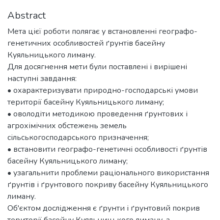
Abstract
Мета цієї роботи полягає у встановленні географо-
генетичних особливостей ґрунтів басейну
Куяльницького лиману.
Для досягнення мети були поставлені і вирішені
наступні завдання:
• охарактеризувати природно-господарські умови
території басейну Куяльницького лиману;
• оволодіти методикою проведення ґрунтових і
агрохімічних обстежень земель
сільськогосподарського призначення;
• встановити географо-генетичні особливості ґрунтів
басейну Куяльницького лиману;
• узагальнити проблеми раціонального використання
ґрунтів і ґрунтового покриву басейну Куяльницького
лиману.
Об'єктом дослідження є ґрунти і ґрунтовий покрив
території басейну Куяльницького лиману, а