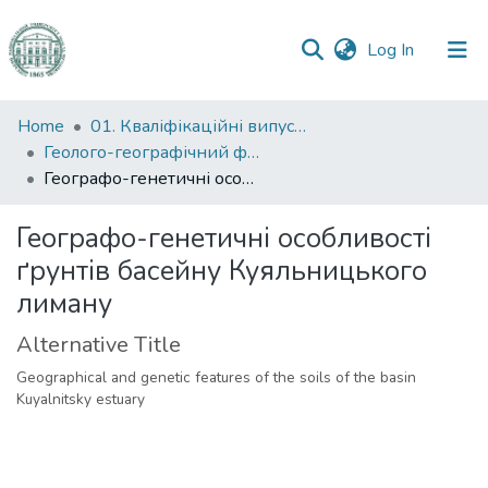
(current)
Log In
Communities
Home
01. Кваліфікаційні випускні роботи здобувачів вищої освіти
&
Геолого-географічний факультет
Collections
Географо-генетичні особливості ґрунтів басейну Куяльницького лиману
All of DSpace
Географо-генетичні особливості
ґрунтів басейну Куяльницького
Statistics
лиману
Alternative Title
Geographical and genetic features of the soils of the basin
Kuyalnitsky estuary