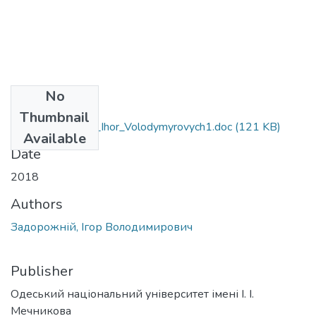
No
Files
Thumbnail
106_Zadorozhniy_Ihor_Volodymyrovych1.doc
(121 KB)
Available
Date
2018
Authors
Задорожній, Ігор Володимирович
Publisher
Одеський національний університет імені І. І.
Мечникова