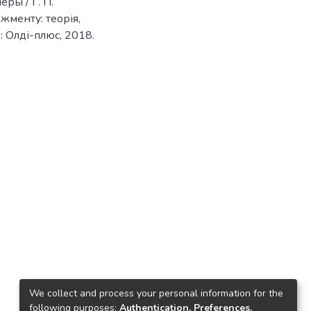
ры / Г. П.
жменту: теорія,
 : Олді-плюс, 2018.
We collect and process your personal information for the
following purposes:
Authentication, Preferences,