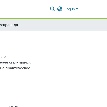
Log In
Концепция несправедливости как меры
чь о
аче сталкивался.
лне практическое