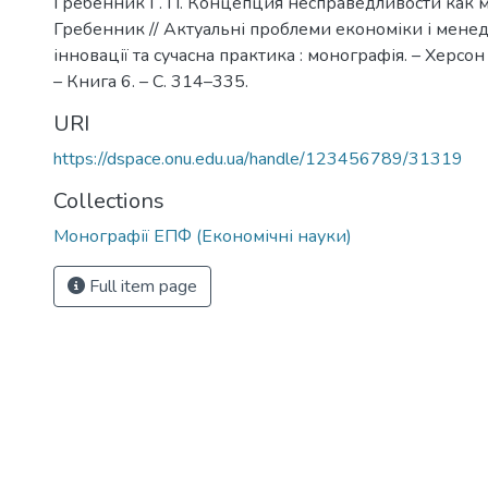
Гребенник Г. П. Концепция несправедливости как ме
Гребенник // Актуальні проблеми економіки і менед
інновації та сучасна практика : монографія. – Херсон
– Книга 6. – С. 314–335.
URI
https://dspace.onu.edu.ua/handle/123456789/31319
Collections
Монографії ЕПФ (Економічні науки)
Full item page