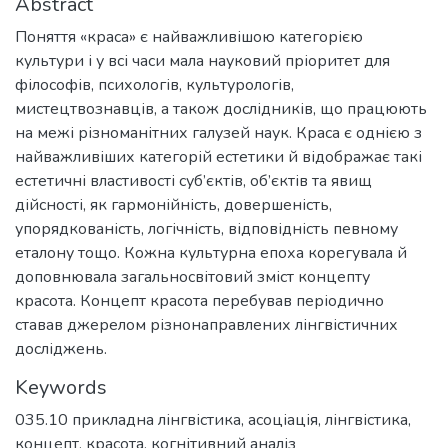
Abstract
Поняття «краса» є найважливішою категорією
культури і у всі часи мала науковий пріоритет для
філософів, психологів, культурологів,
мистецтвознавців, а також дослідників, що працюють
на межі різноманітних галузей наук. Краса є однією з
найважливіших категорій естетики й відображає такі
естетичні властивості суб’єктів, об’єктів та явищ
дійсності, як гармонійність, довершеність,
упорядкованість, логічність, відповідність певному
еталону тощо. Кожна культурна епоха корегувала й
доповнювала загальносвітовий зміст концепту
красота. Концепт красота перебував періодично
ставав джерелом різнонаправлених лінгвістичних
досліджень.
Keywords
035.10 прикладна лінгвістика
,
асоціація
,
лінгвістика
,
концепт
,
красота
,
когнітивний аналіз