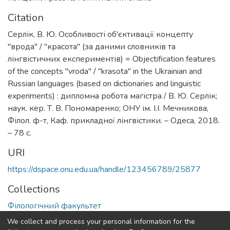
Citation
Серлік, В. Ю. Особливості об'єктивації концепту
"врода" / "красота" (за даними словників та
лінгвістичних експериментів) = Objectification features
of the concepts "vroda" / "krasota" in the Ukrainian and
Russian languages (based on dictionaries and linguistic
experiments) : дипломна робота магістра / В. Ю. Серлік;
наук. кер. Т. В. Пономаренко; ОНУ ім. І.І. Мечникова,
Філол. ф-т, Каф. прикладної лінгвістики. – Одеса, 2018.
– 78 с.
URI
https://dspace.onu.edu.ua/handle/123456789/25877
Collections
Філологічний факультет
We collect and process your personal information for the
Full item page