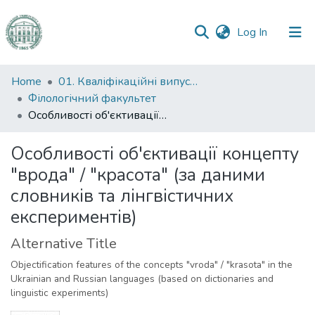
(current)
Log In
Communities
Home
01. Кваліфікаційні випускні роботи здобувачів вищої освіти
&
Філологічний факультет
Collections
Особливості об'єктивації концепту "врода" / "красота" (за даними словників та лінгвістичних експериментів)
All of DSpace
Особливості об'єктивації концепту
"врода" / "красота" (за даними
Statistics
словників та лінгвістичних
експериментів)
Alternative Title
Objectification features of the concepts "vroda" / "krasota" in the
Ukrainian and Russian languages (based on dictionaries and
linguistic experiments)