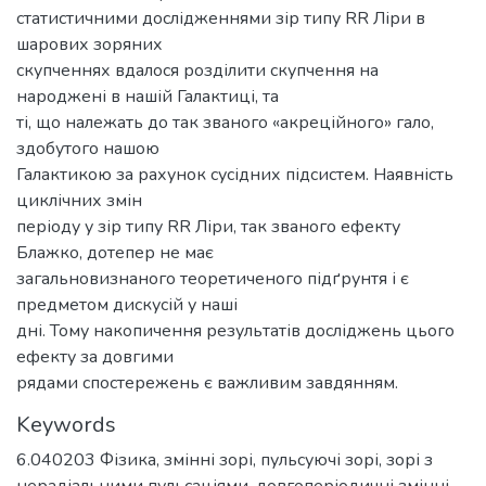
статистичними дослідженнями зір типу RR Ліри в
шарових зоряних
скупченнях вдалося розділити скупчення на
народжені в нашій Галактиці, та
ті, що належать до так званого «акреційного» гало,
здобутого нашою
Галактикою за рахунок сусідних підсистем. Наявність
циклічних змін
періоду у зір типу RR Ліри, так званого ефекту
Блажко, дотепер не має
загальновизнаного теоретиченого підґрунтя і є
предметом дискусій у наші
дні. Тому накопичення результатів досліджень цього
ефекту за довгими
рядами спостережень є важливим завдянням.
Keywords
6.040203 Фізика
,
змінні зорі
,
пульсуючі зорі
,
зорі з
нерадіальними пульсаціями
,
довгоперіодичні змінні