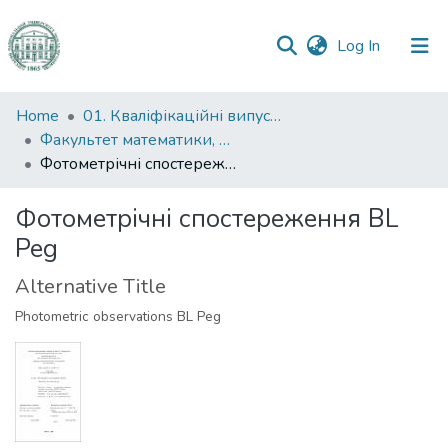
(current)
Log In
Communities
Home
01. Кваліфікаційні випускні роботи здобувачів вищої освіти
&
Факультет математики, фізики та інформаційних технологій
Collections
Фотометрічні спостереження BL Peg
All of DSpace
Фотометрічні спостереження BL
Peg
Statistics
Alternative Title
Photometric observations BL Peg