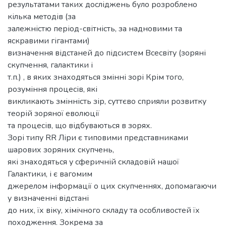
результатами таких досліджень було розроблено
кілька методів (за
залежністю період-світність, за надновими та
яскравими гігантами)
визначення відстаней до підсистем Всесвіту (зоряні
скупчення, галактики і
т.п.) , в яких знаходяться змінні зорі Крім того,
розуміння процесів, які
викликають змінність зір, суттєво сприяли розвитку
теорій зоряної еволюції
та процесів, що відбуваються в зорях.
Зорі типу RR Ліри є типовими представниками
шарових зоряних скупчень,
які знаходяться у сферичній складовій нашої
Галактики, і є вагомим
джерелом інформації о цих скупченнях, допомагаючи
у визначенні відстані
до них, їх віку, хімічного складу та особливостей їх
походження. Зокрема за