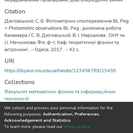
Citation
Дюговський, С. В. Фотометрічні спостереження BL Peg
= Photometric observations BL Peg : дипломна робота
бакалавра / С. В. Дюговський, В. І. Марсакова ; ОНУ ім.
І.І. Мечникова, Фіз. ф-т, Каф. теоретичної фізики та
астрономії . – Одеса, 2017 . – 42 с.
URI
https://dspace.onu.edu.ua/handle/123456789/15459
Collections
Факультет математики, фізики та інформаційних
технологій
We collect and process your personal information for the
Full item page
following purposes:
Authentication, Preferences,
Acknowledgement and Statistics
.
To learn more, please read our
privacy policy
.
DSpace software
copyright © 2009-2026
LYRASIS