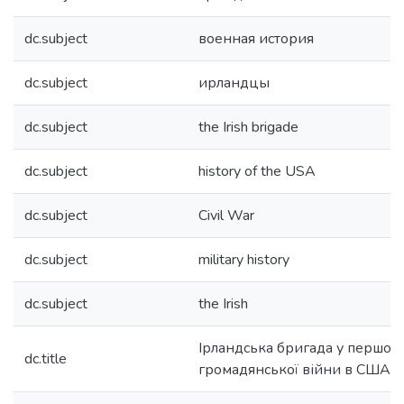
dc.subject
военная история
dc.subject
ирландцы
dc.subject
the Irish brigade
dc.subject
history of the USA
dc.subject
Civil War
dc.subject
military history
dc.subject
the Irish
Ірландська бригада у першому
dc.title
громадянської війни в США у