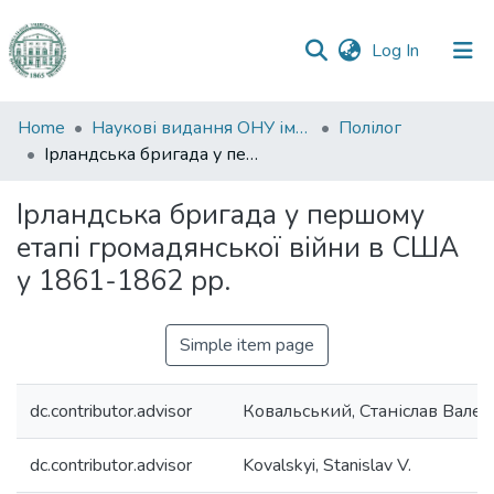
(current)
Log In
Communities
Home
Наукові видання ОНУ імені І. І. Мечникова
Полілог
&
Ірландська бригада у першому етапі громадянської війни в США у 1861-1862 рр.
Collections
Ірландська бригада у першому
All of DSpace
етапі громадянської війни в США
у 1861-1862 рр.
Statistics
Simple item page
dc.contributor.advisor
Ковальський, Станіслав Вале
dc.contributor.advisor
Kovalskyi, Stanislav V.