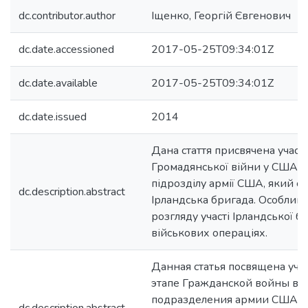
dc.contributor.author
Іщенко, Георгій Євгенович
dc.date.accessioned
2017-05-25T09:34:01Z
dc.date.available
2017-05-25T09:34:01Z
dc.date.issued
2014
Дана стаття присвячена участі
Громадянської війни у США в
підрозділу армії США, який с
dc.description.abstract
Ірландська бригада. Особлива
розгляду участі Ірландської б
військових операціях.
Данная статья посвящена уча
этапе Гражданской войны в 
подразделения армии США, к