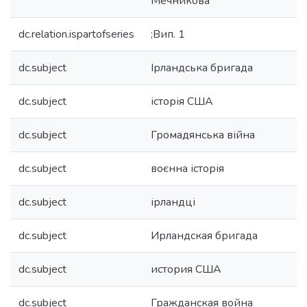
Мечникова
dc.relation.ispartofseries
;Вип. 1
dc.subject
Ірландська бригада
dc.subject
історія США
dc.subject
Громадянська війна
dc.subject
воєнна історія
dc.subject
ірландці
dc.subject
Ирландская бригада
dc.subject
история США
dc.subject
Гражданская война