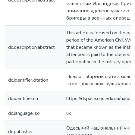
dc.description.abstract
известным Ирландская брига
внимание уделено участию И
бригады в военных операция
This article is focused on the parti
period of the American Civil War
dc.description.abstract
that became known as the Irish b
attention is paid to the observati
participation in the military opera
Полілог: збірник статей моло
dc.identifier.citation
історії, філософії, культурологі
dc.identifier.uri
https://dspace.onu.edu.ua/han
dc.language.iso
uk
Одеський національний універс
dc.publisher