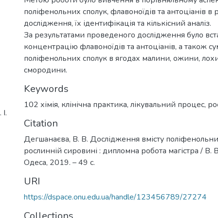
поліфенольних сполук, флавоноїдів та антоціанів в р
дослідження, їх ідентифікація та кількісний аналіз.
За результатами проведеного дослідження було вс
концентрацію флавоноїдів та антоціанів, а також с
поліфенольних сполук в ягодах малини, ожини, лохи
смородини.
Keywords
102 хімія
,
клінічна практика
,
лікувальний процес
,
ро
І.
Citation
Дегшанаєва, В. В. Дослідження вмісту поліфенольни
рослинній сировині : дипломна робота магістра / В. 
Одеса, 2019. – 49 с.
URI
https://dspace.onu.edu.ua/handle/123456789/27274
Collections