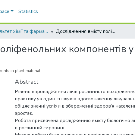
Space
Statistics
Факультет хімії та фармації
Дослідження вмісту поліфенольних компонентів у рослинній сировині
поліфенольних компонентів у
ents in plant material
Abstract
Рівень впровадження ліків рослинного походження 
практику як один із шляхів вдосконалення лікуваль
обіцяє значні успіхи в збереженні здоров’я населен
зростає.
Робота присвячена дослідженню вмісту біологічно 
в рослинній сировині.
Метою роботи було вивчення в порівняльному аспект