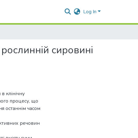
Log In
 рослинній сировині
в клінічну
ного процесу, що
ня останнім часом
активних речовин
і вмісту суми