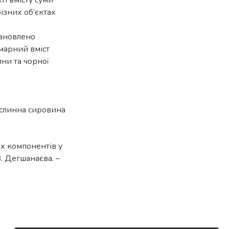
ізних об’єктах
тановлено
умарний вміст
ни та чорної
слинна сировина
х компонентів у
В. Дегшанаєва. –