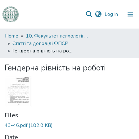
(current)
Log In
Communities
Home
10. Факультет психології та соціальної роботи
&
Статті та доповіді ФПСР
Collections
Гендерна рівність на роботі
All of DSpace
Гендерна рівність на роботі
Statistics
Files
43-46.pdf
(182.8 KB)
Date