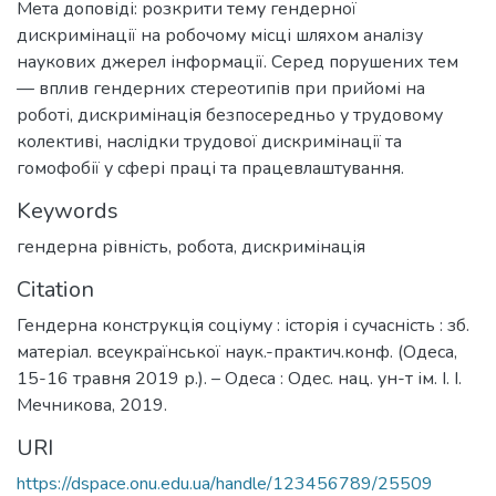
Мета доповіді: розкрити тему гендерної
дискримінації на робочому місці шляхом аналізу
наукових джерел інформації. Серед порушених тем
— вплив гендерних стереотипів при прийомі на
роботі, дискримінація безпосередньо у трудовому
колективі, наслідки трудової дискримінації та
гомофобії у сфері праці та працевлаштування.
Keywords
гендерна рівність
,
робота
,
дискримінація
Citation
Гендерна конструкція соціуму : історія і сучасність : зб.
матеріал. всеукраїнської наук.-практич.конф. (Одеса,
15-16 травня 2019 р.). – Одеса : Одес. нац. ун-т ім. І. І.
Мечникова, 2019.
URI
https://dspace.onu.edu.ua/handle/123456789/25509