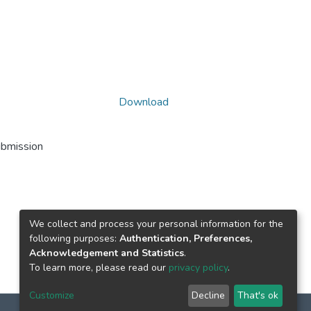
Download
ubmission
We collect and process your personal information for the
following purposes:
Authentication, Preferences,
Acknowledgement and Statistics
.
To learn more, please read our
privacy policy
.
Customize
Decline
That's ok