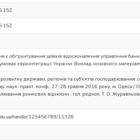
5:15Z
5:15Z
я є обґрунтування шляхів вдосконалення управління банк
умовах євроінтеграції України. Виклад основного матеріал
розвитку держави, регіонів та суб'єктів господарювання: су
ар. наук.-практ. конф., 27-28 травня 2016 року, м. Одеса / ОН
лювання ринкових відносин ; гол. редкол. Т. О. Журавльова 
u.edu.ua/handle/123456789/11328