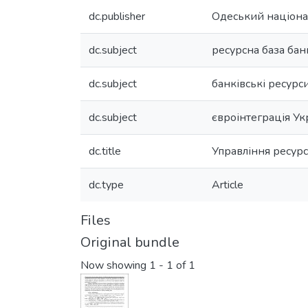
dc.publisher
Одеський націонал
dc.subject
ресурсна база бан
dc.subject
банківські ресурс
dc.subject
євроінтеграція Ук
dc.title
Управління ресурс
dc.type
Article
Files
Original bundle
Now showing
1 - 1 of 1