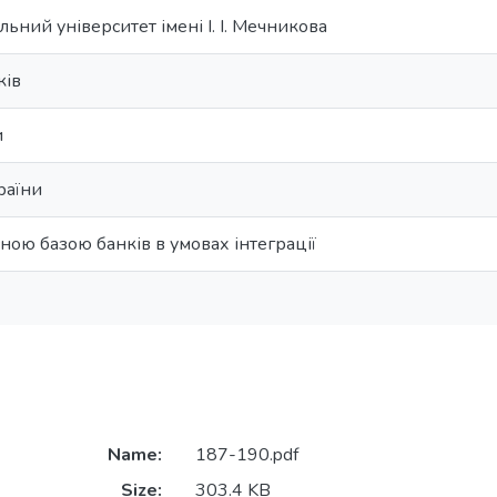
ьний університет імені І. І. Мечникова
ків
и
раїни
ною базою банків в умовах інтеграції
Name:
187-190.pdf
Size:
303.4 KB