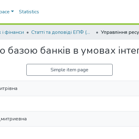
Space
Statistics
 і фінанси
Статті та доповіді ЕПФ (Облік і фінанси)
 базою банків в умовах інтег
Simple item page
итрівна
Дмитриевна