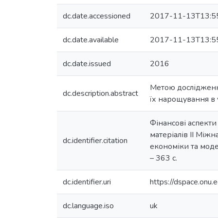
dc.date.accessioned
2017-11-13T13:5
dc.date.available
2017-11-13T13:5
dc.date.issued
2016
Метою дослідженн
dc.description.abstract
їх нарощування в 
Фінансові аспекти 
матеріалів ІІ Міжн
dc.identifier.citation
економіки та моде
– 363 с.
dc.identifier.uri
https://dspace.on
dc.language.iso
uk