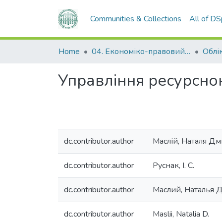
Communities & Collections
All of D
Home
04. Економіко-правовий факультет
Облік
Управління ресурсною
dc.contributor.author
Маслій, Наталя Дм
dc.contributor.author
Руснак, І. С.
dc.contributor.author
Маслий, Наталья 
dc.contributor.author
Maslii, Natalia D.