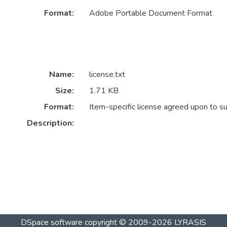
Format:
Adobe Portable Document Format
Name:
license.txt
Size:
1.71 KB
Format:
Item-specific license agreed upon to s
Description:
DSpace software
copyright © 2009-2026
LYRASIS