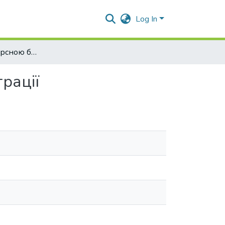
Log In
Управління ресурсною базою банків в умовах інтеграції
рації