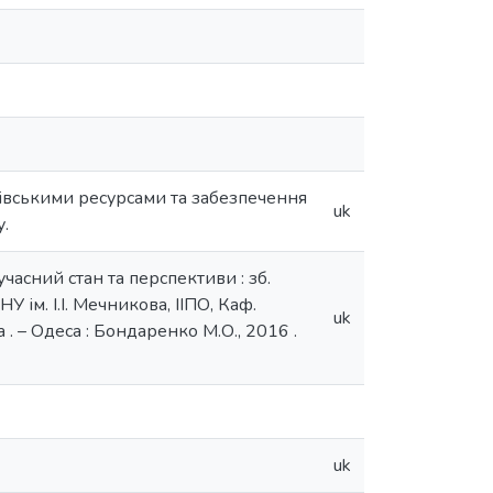
івськими ресурсами та забезпечення
uk
у.
часний стан та перспективи : зб.
У ім. І.І. Мечникова, ІІПО, Каф.
uk
. – Одеса : Бондаренко М.О., 2016 .
uk