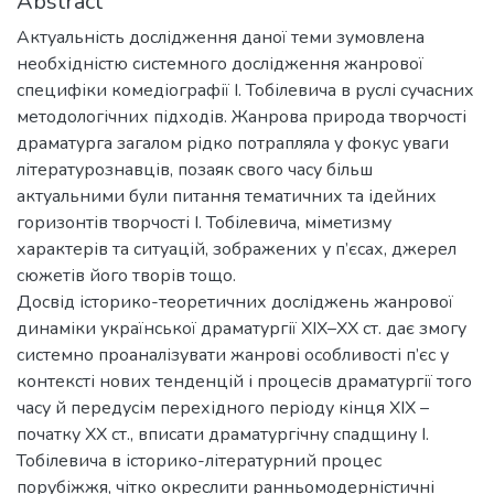
Abstract
Актуальність дослідження даної теми зумовлена
необхідністю системного дослідження жанрової
специфіки комедіографії І. Тобілевича в руслі сучасних
методологічних підходів. Жанрова природа творчості
драматурга загалом рідко потрапляла у фокус уваги
літературознавців, позаяк свого часу більш
актуальними були питання тематичних та ідейних
горизонтів творчості І. Тобілевича, міметизму
характерів та ситуацій, зображених у п’єсах, джерел
сюжетів його творів тощо.
Досвід історико-теоретичних досліджень жанрової
динаміки української драматургії ХІХ–ХХ ст. дає змогу
системно проаналізувати жанрові особливості п’єс у
контексті нових тенденцій і процесів драматургії того
часу й передусім перехідного періоду кінця ХІХ –
початку ХХ ст., вписати драматургічну спадщину І.
Тобілевича в історико-літературний процес
порубіжжя, чітко окреслити ранньомодерністичні