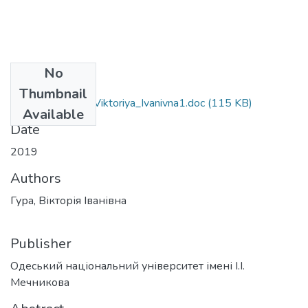
No
Files
Thumbnail
6.020303_Hura_Viktoriya_Ivanivna1.doc
(115 KB)
Available
Date
2019
Authors
Гура, Вікторія Іванівна
Publisher
Одеський національний університет імені І.І.
Мечникова