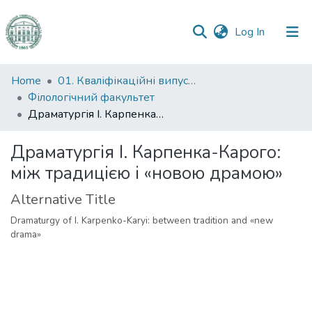
(current)
Log In
Communities
Home
01. Кваліфікаційні випускні роботи здобувачів вищої освіти
&
Філологічний факультет
Collections
Драматургія І. Карпенка-Карого: між традицією і «новою драмою»
All of DSpace
Драматургія І. Карпенка-Карого:
між традицією і «новою драмою»
Statistics
Alternative Title
Dramaturgy of I. Karpenko-Karyi: between tradition and «new
drama»