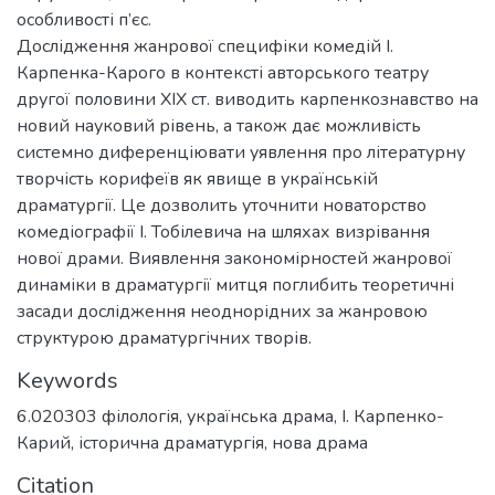
особливості п’єс.
Дослідження жанрової специфіки комедій І.
Карпенка-Карого в контексті авторського театру
другої половини ХІХ ст. виводить карпенкознавство на
новий науковий рівень, а також дає можливість
системно диференціювати уявлення про літературну
творчість корифеїв як явище в українській
драматургії. Це дозволить уточнити новаторство
комедіографії І. Тобілевича на шляхах визрівання
нової драми. Виявлення закономірностей жанрової
динаміки в драматургії митця поглибить теоретичні
засади дослідження неоднорідних за жанровою
структурою драматургічних творів.
Keywords
6.020303 філологія
,
українська драма
,
І. Карпенко-
Карий
,
історична драматургія
,
нова драма
Citation