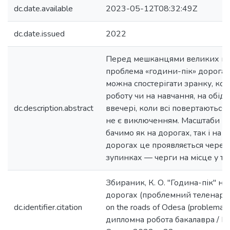
dc.date.available
2023-05-12T08:32:49Z
dc.date.issued
2022
Перед мешканцями великих міс
проблема «години-пік» дорогах
можна спостерігати зранку, кол
роботу чи на навчання, на обід
dc.description.abstract
ввечері, коли всі повертаються
не є виключенням. Масштаби п
бачимо як на дорогах, так і на 
дорогах це проявляється через 
зупинках — черги на місце у тр
Збираник, К. О. "Година-пік" н
дорогах (проблемний теленарис
dc.identifier.citation
on the roads of Odesa (problematic
дипломна робота бакалавра / К.