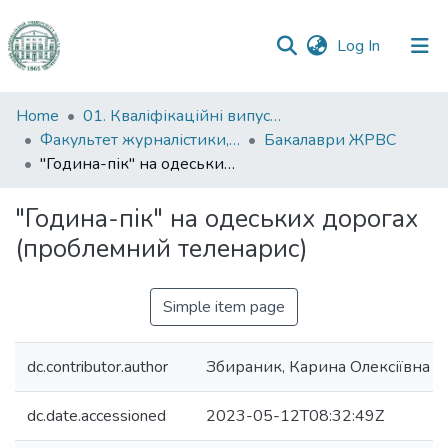
(current)
Log In
Communities
Home
01. Кваліфікаційні випускні роботи здобувачів вищої освіти
&
Факультет журналістики, реклами та видавничої справи
Бакалаври ЖРВС
Collections
"Година-пік" на одеських дорогах (проблемний теленарис)
All of DSpace
"Година-пік" на одеських дорогах
(проблемний теленарис)
Statistics
Simple item page
dc.contributor.author
Збираник, Карина Олексіївна
dc.date.accessioned
2023-05-12T08:32:49Z