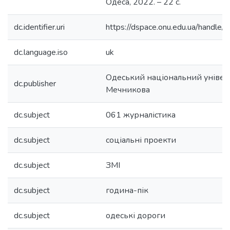
Одеса, 2022. – 22 с.
dc.identifier.uri
https://dspace.onu.edu.ua/hand
dc.language.iso
uk
Одеський національний університ
dc.publisher
Мечникова
dc.subject
061 журналістика
dc.subject
соціальні проекти
dc.subject
ЗМІ
dc.subject
година-пік
dc.subject
одеські дороги