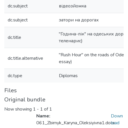
dc.subject
відеозйомка
dc.subject
затори на дорогах
"Година-пік" на одеських доро
dc.title
теленарис)
"Rush Hour" on the roads of Odesa
dc.title.alternative
essay)
dc.type
Diplomas
Files
Original bundle
Now showing
1 - 1 of 1
Name:
Down
061_Zbirnyk_Karyna_Oleksiyivna1.docx
load