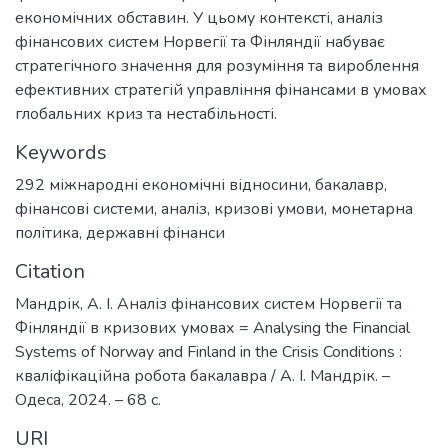
економічних обставин. У цьому контексті, аналіз
фінансових систем Норвегії та Фінляндії набуває
стратегічного значення для розуміння та вироблення
ефективних стратегій управління фінансами в умовах
глобальних криз та нестабільності.
Keywords
292 міжнародні економічні відносини
,
бакалавр
,
фінансові системи
,
аналіз
,
кризові умови
,
монетарна
політика
,
державні фінанси
Citation
Мандрік, А. І. Аналіз фінансових систем Норвегії та
Фінляндії в кризових умовах = Analysing the Financial
Systems of Norway and Finland in the Crisis Conditions :
кваліфікаційна робота бакалавра / А. І. Мандрік. –
Одеса, 2024. – 68 с.
URI