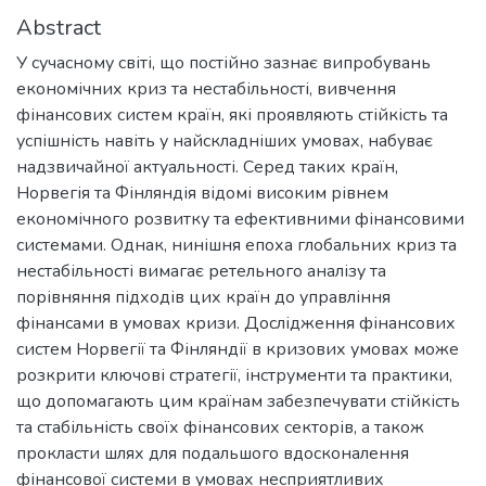
Abstract
У сучасному світі, що постійно зазнає випробувань
економічних криз та нестабільності, вивчення
фінансових систем країн, які проявляють стійкість та
успішність навіть у найскладніших умовах, набуває
надзвичайної актуальності. Серед таких країн,
Норвегія та Фінляндія відомі високим рівнем
економічного розвитку та ефективними фінансовими
системами. Однак, нинішня епоха глобальних криз та
нестабільності вимагає ретельного аналізу та
порівняння підходів цих країн до управління
фінансами в умовах кризи. Дослідження фінансових
систем Норвегії та Фінляндії в кризових умовах може
розкрити ключові стратегії, інструменти та практики,
що допомагають цим країнам забезпечувати стійкість
та стабільність своїх фінансових секторів, а також
прокласти шлях для подальшого вдосконалення
фінансової системи в умовах несприятливих