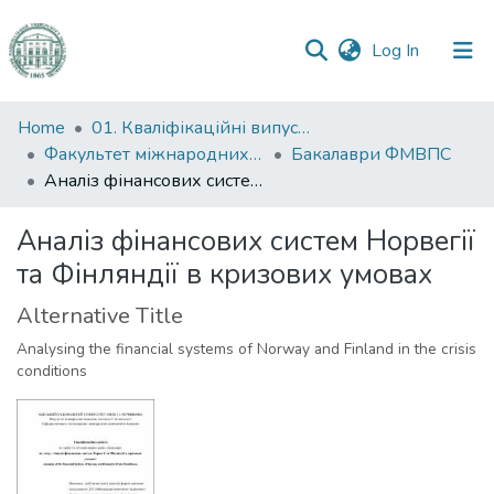
(current)
Log In
Communities
Home
01. Кваліфікаційні випускні роботи здобувачів вищої освіти
&
Факультет міжнародних відносин, політології та соціології
Бакалаври ФМВПС
Collections
Аналіз фінансових систем Норвегії та Фінляндії в кризових умовах
All of DSpace
Аналіз фінансових систем Норвегії
та Фінляндії в кризових умовах
Statistics
Alternative Title
Analysing the financial systems of Norway and Finland in the crisis
conditions