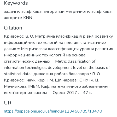
Keywords
задачі класифікації
,
алгоритми метричної класифікації
,
алгоритм KNN
Citation
Кривонос, В. О. Метрична класифікація рівня розвитку
інформаційних технологій на підставі статистичних
даних = Метрическая классификация уровня развития
информационных технологий на основе
статистических данных = Metric classification of
information technoligies development level on the basis of
statistical data : дипломна робота бакалавра / В. О.
Кривонос ; наук. кер. І. М. Шпінарева ; ОНУ ім. І.І.
Мечникова, ІМЕМ, Каф. математичного забезпечення
комп'ютерних систем . – Одеса, 2017 . – 47 с.
URI
https://dspace.onu.edu.ua/handle/123456789/13470