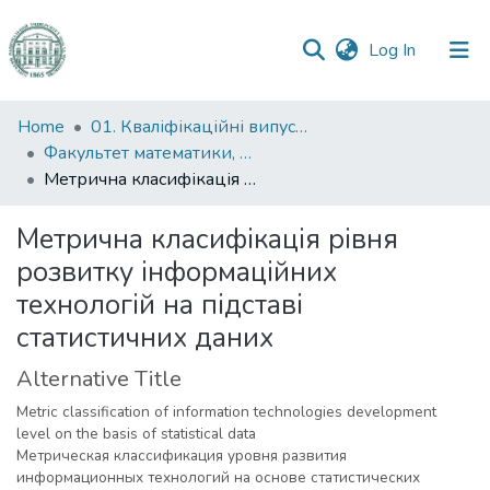
(current)
Log In
Communities
Home
01. Кваліфікаційні випускні роботи здобувачів вищої освіти
&
Факультет математики, фізики та інформаційних технологій
Collections
Метрична класифікація рівня розвитку інформаційних технологій на підставі статистичних даних
All of DSpace
Метрична класифікація рівня
розвитку інформаційних
Statistics
технологій на підставі
статистичних даних
Alternative Title
Metric classification of information technologies development
level on the basis of statistical data
Метрическая классификация уровня развития
информационных технологий на основе статистических