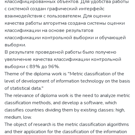
классифицированных объектов. Для удобства работы
с системой создан графический интерфейс
взаимодействия с пользователем. Для оценки
качества работы алгоритма создана системы оценки
классификации на основе результатов
классификации контрольной выборки и обучающей
выборки.
В результате проведеной работы было получено
увеличение качества классификации контрольной
выборки с 89% до 96%.
Theme of the diploma work is "Metric classification of the
level of development of information technology on the basis
of statistical data."
The relevance of diploma work is the need to analyze metric
classification methods, and develop a software, which
classifies countries dividing them by existing classes: high,
medium, low.
The object of research is the metric classification algorithms
and their application for the classification of the information