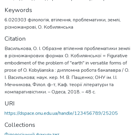
Keywords
6.020303 філологія
,
втілення
,
проблематики
,
землі
,
різножанрові
,
О. Кобилянська
Citation
Василькова, О. І. Образне втілення проблематики землі
в різножанрових формах О. Кобилянської = Figurative
embodiment of the problem of "earth" in versatile forms of
prose of O. Kobylianska : дипломна робота бакалавра / О.
І. Василькова; наук. кер. М. В. Пащенко; ОНУ ім. І.І.
Мечникова, Філол. ф-т, Каф. теорії літератури та
компаративістики. – Одеса, 2018. – 48 с.
URI
https://dspace.onu.edu.ua/handle/123456789/25205
Collections
Філологічний факультет