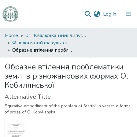
(current)
Log In
Communities
Home
01. Кваліфікаційні випускні роботи здобувачів вищої освіти
&
Філологічний факультет
Collections
Образне втілення проблематики землі в різножанрових формах О. Кобилянської
All of DSpace
Образне втілення проблематики
землі в різножанрових формах О.
Statistics
Кобилянської
Alternative Title
Figurative embodiment of the problem of "earth" in versatile forms
of prose of O. Kobylianska