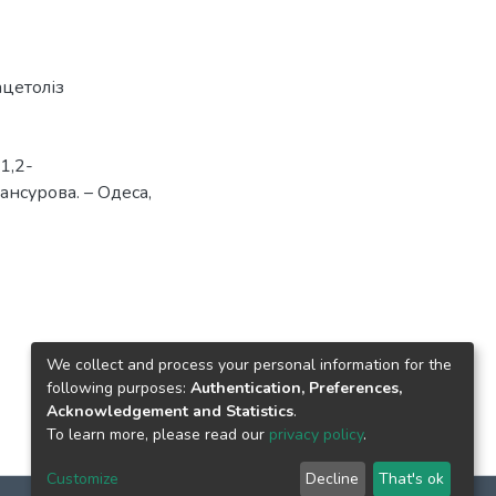
ацетоліз
1,2-
ансурова. – Одеса,
We collect and process your personal information for the
following purposes:
Authentication, Preferences,
Acknowledgement and Statistics
.
To learn more, please read our
privacy policy
.
Customize
Decline
That's ok