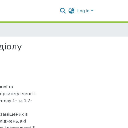
Log In
діолу
ної та
ситету імені І.І.
езу 1- та 1,2-
озаміщених в
ліджень, які
і властивості 3-