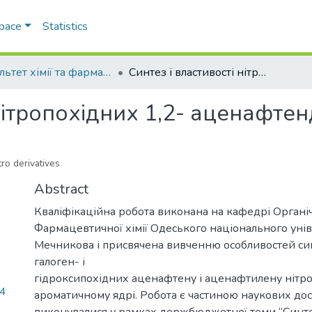
Space
Statistics
Факультет хімії та фармації
Синтез і властивості нітропохідних 1,2- аценафтендіолу
 нітропохідних 1,2- аценафтен
ro derivatives
Abstract
Кваліфікаційна робота виконана на кафедрі Органіч
Фармацевтичної хімії Одеського національного універ
Мечникова і присвячена вивченню особливостей синт
галоген- і
гідроксипохідних аценафтену і аценафтилену нітр
04
ароматичному ядрі. Робота є частиною наукових дос
виконувалися у рамках держбюджетної теми “Синтез 