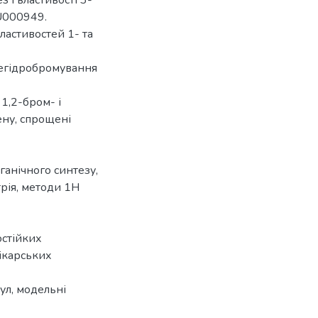
U000949.
ластивостей 1- та
дегідробромування
1,2-бром- і
ену, спрощені
анічного синтезу,
рія, методи 1Н
остійких
лікарських
ул, модельні