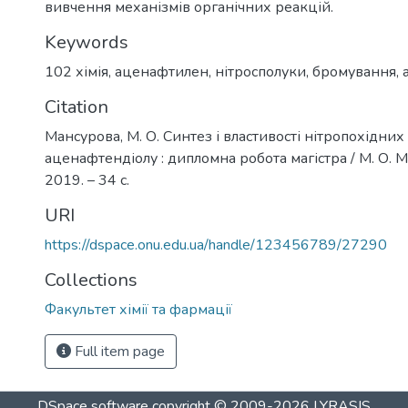
вивчення механізмів органічних реакцій.
Keywords
102 хімія
,
аценафтилен
,
нітросполуки
,
бромування
,
Citation
Мансурова, М. О. Синтез і властивості нітропохідних 
аценафтендіолу : дипломна робота магістра / М. О. М
2019. – 34 с.
URI
https://dspace.onu.edu.ua/handle/123456789/27290
Collections
Факультет хімії та фармації
Full item page
DSpace software
copyright © 2009-2026
LYRASIS