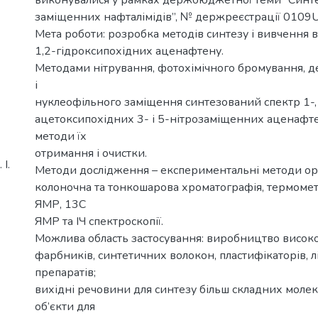
заміщенних нафталімідів”, № держреєстрації 0109
Мета роботи: розробка методів синтезу і вивчення в
1,2-гідроксипохідних аценафтену.
Методами нітрування, фотохімічного бромування, 
і
нуклеофільного заміщення синтезований спектр 1-, 
ацетоксипохідних 3- і 5-нітрозаміщенних аценафт
методи їх
отримання і очистки.
І.
Методи дослідження – експериментальні методи орг
колоночна та тонкошарова хроматографія, термомет
ЯМР, 13С
ЯМР та ІЧ спектроскопії.
Можлива область застосування: виробництво висок
фарбників, синтетичних волокон, пластифікаторів, 
препаратів;
вихідні речовини для синтезу більш складних молек
об’єкти для