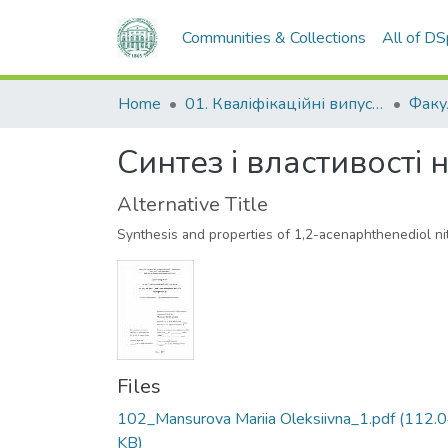
Communities & Collections
All of D
Home
01. Кваліфікаційні випускні роботи здобувачів вищої освіти
Синтез і властивості
Alternative Title
Synthesis and properties of 1,2-acenaphthenediol nit
Files
102_Mansurova Mariia Oleksiivna_1.pdf
(112.
KB)