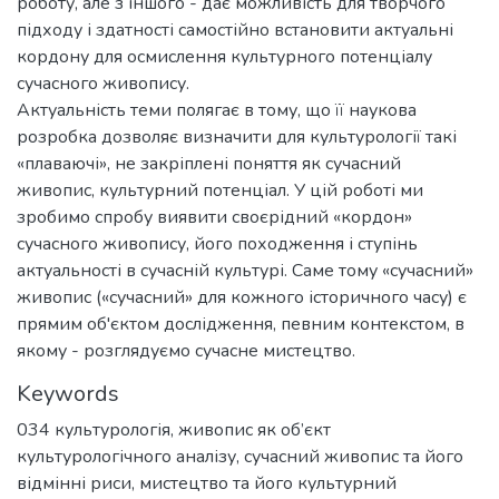
роботу, але з іншого - дає можливість для творчого
підходу і здатності самостійно встановити актуальні
кордону для осмислення культурного потенціалу
сучасного живопису.
Актуальність теми полягає в тому, що її наукова
розробка дозволяє визначити для культурології такі
«плаваючі», не закріплені поняття як сучасний
живопис, культурний потенціал. У цій роботі ми
зробимо спробу виявити своєрідний «кордон»
сучасного живопису, його походження і ступінь
актуальності в сучасній культурі. Саме тому «сучасний»
живопис («сучасний» для кожного історичного часу) є
прямим об'єктом дослідження, певним контекстом, в
якому - розглядуємо сучасне мистецтво.
Keywords
034 культурологія
,
живопис як об’єкт
культурологічного аналізу
,
сучасний живопис та його
відмінні риси
,
мистецтво та його культурний