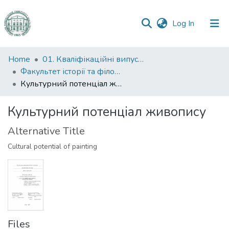
(current)
Log In
Communities
Home
01. Кваліфікаційні випускні роботи здобувачів вищої освіти
&
Факультет історії та філософії
Collections
Культурний потенціал живопису
All of DSpace
Культурний потенціал живопису
Alternative Title
Statistics
Cultural potential of painting
Files