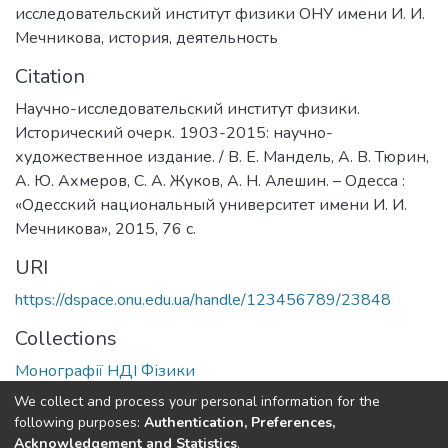
исследовательский институт физики ОНУ имени И. И.
Мечникова
,
история
,
деятельность
Citation
Научно-исследовательский институт физики.
Исторический очерк. 1903-2015: научно-
художественное издание. / В. Е. Мандель, А. В. Тюрин,
А. Ю. Ахмеров, С. А. Жуков, А. Н. Алешин. – Одесса :
«Одесский национальный университет имени И. И.
Мечникова», 2015, 76 с.
URI
https://dspace.onu.edu.ua/handle/123456789/23848
Collections
Монографії НДІ Фізики
We collect and process your personal information for the
Full item page
following purposes:
Authentication, Preferences,
Acknowledgement and Statistics
.