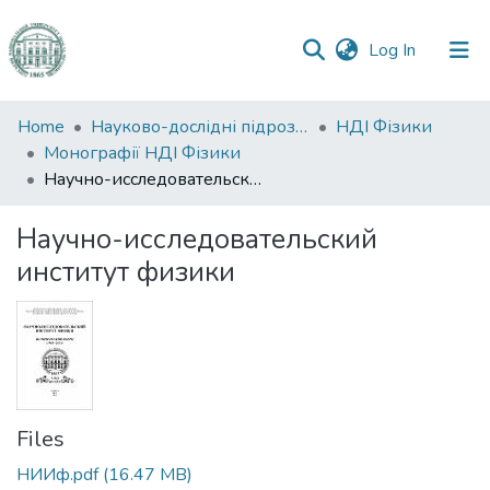
(current)
Log In
Communities
Home
Науково-дослідні підрозділи
НДІ Фізики
&
Монографії НДІ Фізики
Collections
Научно-исследовательский институт физики
All of DSpace
Научно-исследовательский
институт физики
Statistics
Files
НИИф.pdf
(16.47 MB)