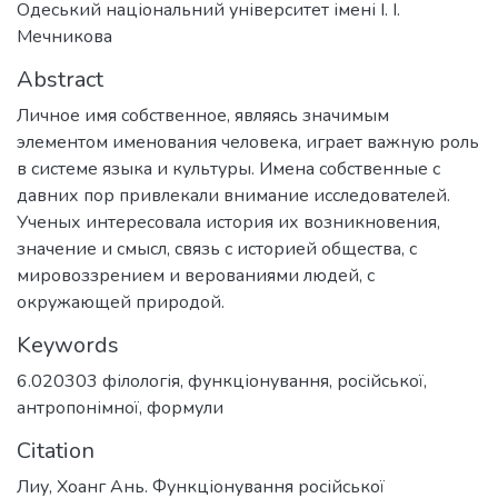
Одеський національний університет імені І. І.
Мечникова
Abstract
Личное имя собственное, являясь значимым
элементом именования человека, играет важную роль
в системе языка и культуры. Имена собственные с
давних пор привлекали внимание исследователей.
Ученых интересовала история их возникновения,
значение и смысл, связь с историей общества, с
мировоззрением и верованиями людей, с
окружающей природой.
Keywords
6.020303 філологія
,
функціонування
,
російської
,
антропонімної
,
формули
Citation
Лиу, Хоанг Ань. Функціонування російської