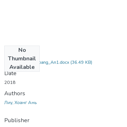
No
Files
Thumbnail
6.020303_Liu_Hoang_An1.docx
(36.49 KB)
Available
Date
2018
Authors
Лиу, Хоанг Ань
Publisher