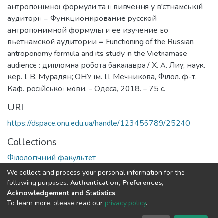
антропонімної формули та її вивчення у в'єтнамській
аудиторії = Функционирование русской
антропонимной формулы и ее изучение во
вьетнамской аудитории = Functioning of the Russian
antroponomy formula and its study in the Vietnamase
audience : дипломна робота бакалавра / Х. А. Лиу; наук.
кер. І. В. Мурадян; ОНУ ім. І.І. Мечникова, Філол. ф-т,
Каф. російської мови. – Одеса, 2018. – 75 с.
URI
https://dspace.onu.edu.ua/handle/123456789/25240
Collections
Філологічний факультет
We collect and process your personal information for the
Full item page
following purposes:
Authentication, Preferences,
Acknowledgement and Statistics
.
To learn more, please read our
privacy policy
.
DSpace software
copyright © 2009-2026
LYRASIS