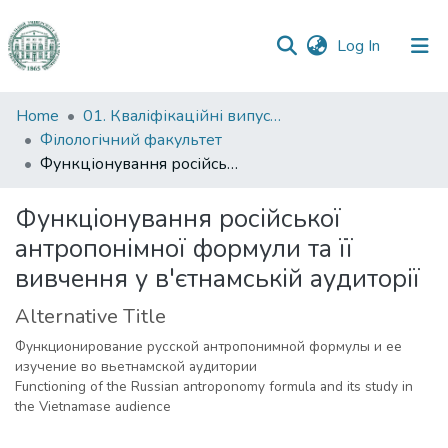
(current)
Log In
Communities
Home
01. Кваліфікаційні випускні роботи здобувачів вищої освіти
&
Філологічний факультет
Collections
Функціонування російської антропонімної формули та її вивчення у в'єтнамській аудиторії
All of DSpace
Функціонування російської
антропонімної формули та її
Statistics
вивчення у в'єтнамській аудиторії
Alternative Title
Функционирование русской антропонимной формулы и ее
изучение во вьетнамской аудитории
Functioning of the Russian antroponomy formula and its study in
the Vietnamase audience