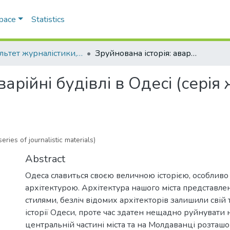
Space
Statistics
Факультет журналістики, реклами та видавничої справи
Зруйнована історія: аварійні будівлі в Одесі (серія журналістських матеріалів)
варійні будівлі в Одесі (серія
ries of journalistic materials)
Abstract
Одеса славиться своєю величною історією, особливо
архітектурою. Архітектура нашого міста представле
стилями, безліч відомих архітекторів залишили свій 
історії Одеси, проте час здатен нещадно руйнувати н
центральній частині міста та на Молдаванці розташ