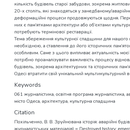
кількість будівель старої забудови, зокрема житлов
20-х століть, які знаходяться у занедбаному/аварійно
деформаційні процеси продовжуються щодня. Пере
них є пам’ятками архітектури або об’єктами культур
потребують термінової реставрації.
Тема збереження культурної спадщини для нашого м
необхідною, а ставлення до його історичних пам’ят
особливим. Саме з цього випливає актуальність моєї
потрібно проаналізувати важливість процесу відно
будівель, зокрема архітектурних та історичних пам’я
Одесі втратити свій унікальний мультикультурний в
Keywords
061 журналістика
,
освітня програма журналістика
,
а
місто Одеса
,
архітектура
,
культурна спадщина
Citation
Похільченко, В. В. Зруйнована історія: аварійні будівл
журналістських матеріалів) = Destroyed history: emerge