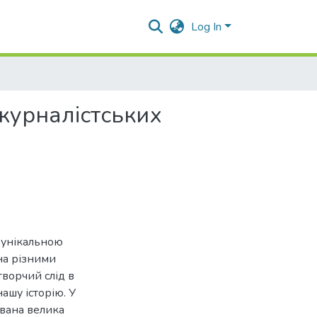
Log In
 журналістських
 унікальною
на різними
творчий слід в
ашу історію. У
ована велика