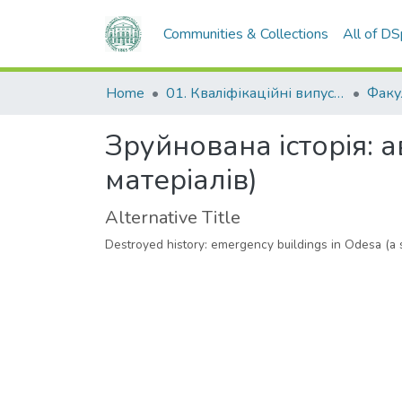
Communities & Collections
All of D
Home
01. Кваліфікаційні випускні роботи здобувачів вищої освіти
Зруйнована історія: а
матеріалів)
Alternative Title
Destroyed history: emergency buildings in Odesa (a se