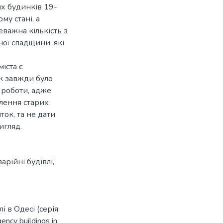
их будинків 19-
му стані, а
важна кількість з
ної спадщини, які
іста є
ок завжди було
 роботи, адже
влення старих
ток, та не дати
игляд.
варійні будівлі
,
і в Одесі (серія
ncy buildings in