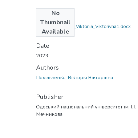
No
Files
Thumbnail
061_Pohilchenko_Viktoriia_Viktorivna1.docx
Available
(27.81 KB)
Date
2023
Authors
Похільченко, Вікторія Вікторівна
Publisher
Одеський національний університет ім. І. І.
Мечникова