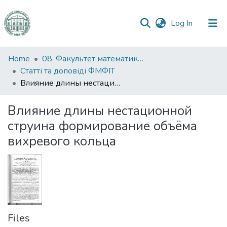
(current)
Log In
Communities
Home
08. Факультет математики, фізики та інформаційних технологій
&
Статті та доповіді ФМФІТ
Collections
Влияние длины нестационной струина формирование объёма вихревого кольца
All of DSpace
Влияние длины нестационной
струина формирование объёма
Statistics
вихревого кольца
Files