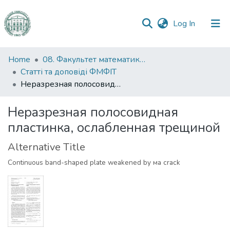
(current)
Log In
Communities
Home
08. Факультет математики, фізики та інформаційних технологій
&
Статті та доповіді ФМФІТ
Collections
Неразрезная полосовидная пластинка, ослабленная трещиной
All of DSpace
Неразрезная полосовидная
пластинка, ослабленная трещиной
Statistics
Alternative Title
Continuous band-shaped plate weakened by мa crack