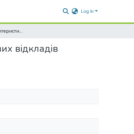
Log In
Геологічна характеристика плейстоцен-голоценових відкладів Чорного моря в західній частині підняття Голіцина
их відкладів