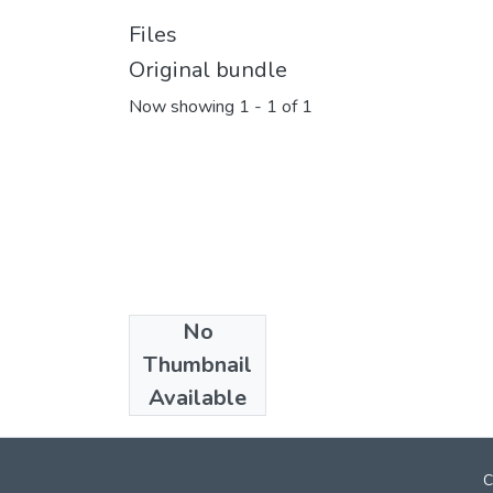
Files
Original bundle
Now showing
1 - 1 of 1
No
Collections
Thumbnail
Бакалаври ГГФ
Available
C