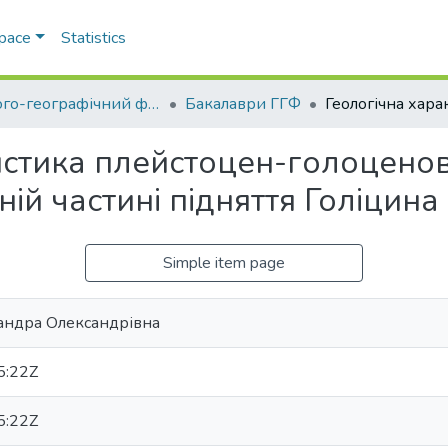
Space
Statistics
Геолого-географічний факультет
Бакалаври ГГФ
истика плейстоцен-голоценов
ій частині підняття Голіцина
Simple item page
андра Олександрівна
5:22Z
5:22Z