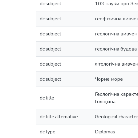
dc.subject
103 науки про Зе
dc.subject
геофізична вивчен
dc.subject
геологічна вивчен
dc.subject
геологічна будова
dc.subject
літологічна вивчен
dc.subject
Чорне море
Геологічна характ
dc.title
Голіцина
dc.title.alternative
Geological character
dc.type
Diplomas