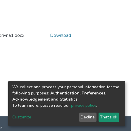
rivna1.docx
Download
We collect and process your personal information for the
following purposes:
Authentication, Preferences,
Acknowledgement and Statistics
.
To learn more, please read our
privacy policy
.
Customize
Decline
That's ok
ck