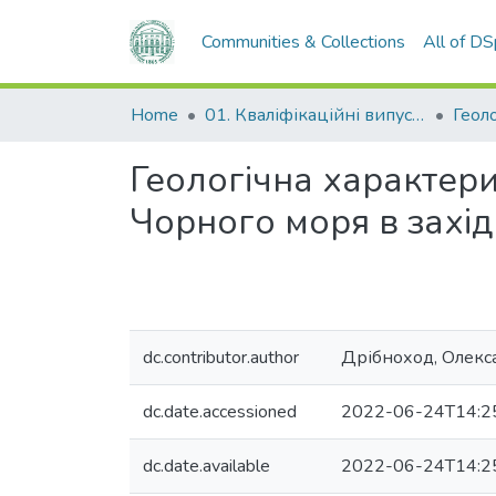
Communities & Collections
All of D
Home
01. Кваліфікаційні випускні роботи здобувачів вищої освіти
Геологічна характер
Чорного моря в західн
dc.contributor.author
Дрібноход, Олекс
dc.date.accessioned
2022-06-24T14:2
dc.date.available
2022-06-24T14:2