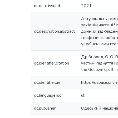
dc.date.issued
2021
Актуальність теми
західній частині Ч
dc.description.abstract
донних відкладень
геофизичні роботи
українськими гео
Дрібноход, О. О. 
dc.identifier.citation
частині підняття Го
the Golitsyn uplift
dc.identifier.uri
https://dspace.on
dc.language.iso
uk
dc.publisher
Одеський націонал