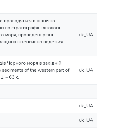
о проводяться в північно-
 по стратиграфії і літології
о моря, проведені різні
uk_UA
Голіцина інтенсивно ведеться
дів Чорного моря в західній
e sediments of the western part of
uk_UA
. – 63 с.
uk_UA
uk_UA