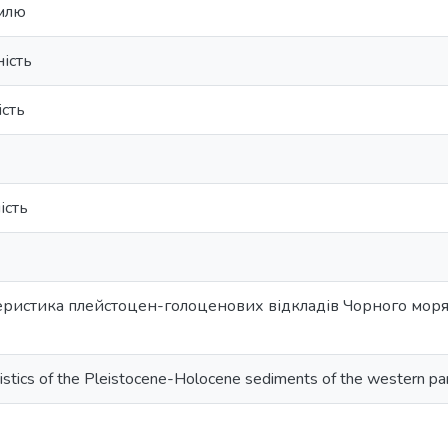
млю
ість
ість
ість
еристика плейстоцен-голоценових відкладів Чорного моря в
istics of the Pleistocene-Holocene sediments of the western part