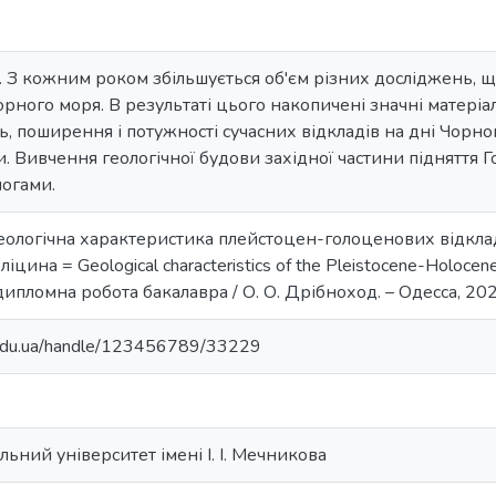
. З кожним роком збільшується об'єм різних досліджень, щ
орного моря. В результаті цього накопичені значні матеріали
, поширення і потужності сучасних відкладів на дні Чорног
. Вивчення геологічної будови західної частини підняття 
логами.
Геологічна характеристика плейстоцен-голоценових відкла
ліцина = Geological characteristics of the Pleistocene-Holocen
 : дипломна робота бакалавра / О. О. Дрібноход. – Одесса, 2021
u.edu.ua/handle/123456789/33229
ьний університет імені І. І. Мечникова