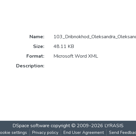
Name:
103_Dribnokhod_Oleksandra_Oleksand
Size:
48.11 KB
Format:
Microsoft Word XML
Description:
DSpace software
copyright © 2009-2026
LYRASIS
ookie settings
Privacy policy
End User Agreement
Send Feedba