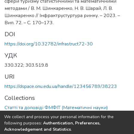
сфери туризму статистичними та математичними
методами / В. М. Шинкаренко, Н. В. Шарай, Л. В.
Шинкаренко // Інфрактрустуртура ринку. – 2023. –
Вип. 72. – С. 170–173.
DOI
https://doi.org/10.32782/infrastruct72-30
УДК
330.322; 303.519.8
URI
https://dspace.onu.edu.ua/handle/123456789/38223
Collections
Статті та доповіді ФМФІТ (Математичні науки)
We collect and process your personal information for the
Full item page
following purposes:
Authentication, Preferences,
Acknowledgement and Statistics
.