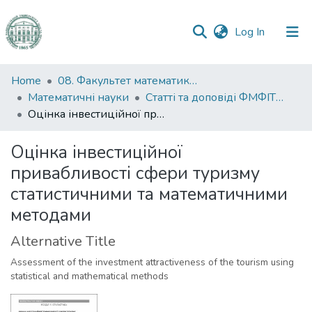
(current)
Log In
Communities
Home
08. Факультет математики, фізики та інформаційних технологій
&
Математичні науки
Статті та доповіді ФМФІТ (Математичні науки)
Collections
Оцінка інвестиційної привабливості сфери туризму статистичними та математичними методами
All of DSpace
Оцінка інвестиційної
привабливості сфери туризму
Statistics
статистичними та математичними
методами
Alternative Title
Assessment of the investment attractiveness of the tourism using
statistical and mathematical methods