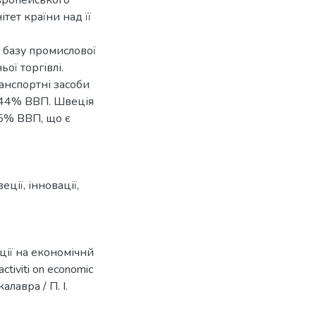
тет країни над її
у базу промислової
ої торгівлі.
анспортні засоби
 44% ВВП. Швеція
 5% ВВП, що є
веції
,
інновації
,
еції на економічнй
tiviti on economic
алавра / П. І.