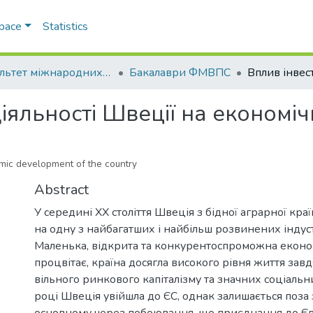
Space
Statistics
Факультет міжнародних відносин, політології та соціології
Бакалаври ФМВПС
діяльності Швеції на економі
omic development of the country
Abstract
У середині ХХ століття Швеція з бідної аграрної кр
на одну з найбагатших і найбільш розвинених індус
Маленька, відкрита та конкурентоспроможна еконо
процвітає, країна досягла високого рівня життя за
вільного ринкового капіталізму та значних соціальн
році Швеція увійшла до ЄС, однак залишається поза
основному через побоювання, що приєднання до Є