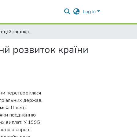
Log In
Вплив інвестеційної діяльності Швеції на економічнй розвиток країни
чнй розвиток країни
аїни перетворилася
тріальних держав.
міка Швеції
вдяки поєднанню
их виплат. У 1995
 зоною євро в
вропейського