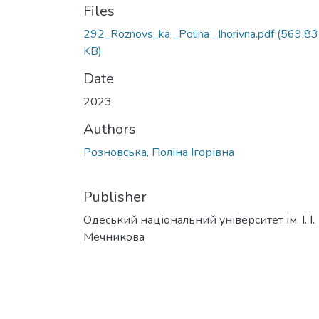
Files
292_Roznovs_ka _Polina _Ihorivna.pdf
(569.83
KB)
Date
2023
Authors
Розновська, Поліна Ігорівна
Publisher
Одеський національний університет ім. І. І.
Мечникова