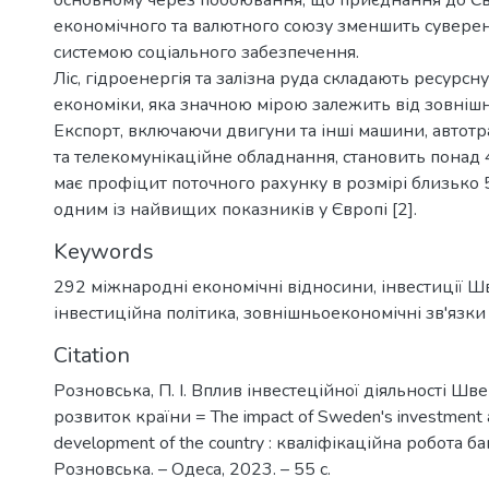
економічного та валютного союзу зменшить суверені
системою соціального забезпечення.
Ліс, гідроенергія та залізна руда складають ресурсн
економіки, яка значною мірою залежить від зовнішнь
Експорт, включаючи двигуни та інші машини, автотр
та телекомунікаційне обладнання, становить понад
має профіцит поточного рахунку в розмірі близько
одним із найвищих показників у Європі [2].
Keywords
292 міжнародні економічні відносини
,
інвестиції Ш
інвестиційна політика
,
зовнішньоекономічні зв'язки
Citation
Розновська, П. І. Вплив інвестеційної діяльності Шв
розвиток країни = The impact of Sweden's investment ac
development of the country : кваліфікаційна робота бак
Розновська. – Одеса, 2023. – 55 с.