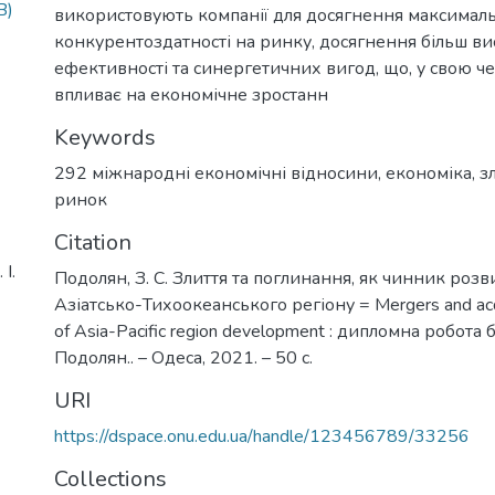
B)
використовують компанії для досягнення максимал
конкурентоздатності на ринку, досягнення більш в
ефективності та синергетичних вигод, що, у свою ч
впливає на економічне зростанн
Keywords
292 міжнародні економічні відносини
,
економіка
,
з
ринок
Citation
І.
Подолян, З. С. Злиття та поглинання, як чинник розв
Азіатсько-Тихоокеанського регіону = Mergers and acqui
of Asia-Pacific region development : дипломна робота б
Подолян.. – Одеса, 2021. – 50 с.
URI
https://dspace.onu.edu.ua/handle/123456789/33256
Collections