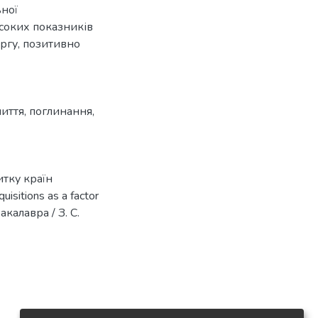
ьної
исоких показників
ергу, позитивно
лиття
,
поглинання
,
итку країн
sitions as a factor
акалавра / З. С.