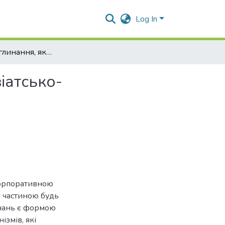
Log In
Злиття та поглинання, як чинник розвитку країн Азіатсько-Тихоокеанського регіону
іатсько-
корпоративною
ю частиною будь
инань є формою
ізмів, які