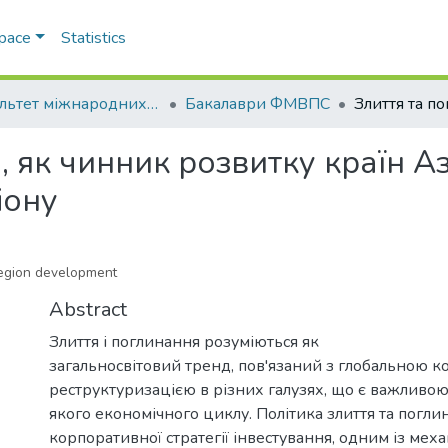
Space
Statistics
Факультет міжнародних відносин, політології та соціології
Бакалаври ФМВПС
, як чинник розвитку країн Аз
іону
 region development
Abstract
Злиття і поглинання розуміються як
загальносвітовий тренд, пов'язаний з глобальною 
реструктуризацією в різних галузях, що є важливо
якого економічного циклу. Політика злиття та погл
корпоративної стратегії інвестування, одним із механ