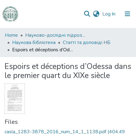
(current)
Log In
Communities
Home
Науково-дослідні підрозділи
&
Наукова бібліотека
Статті та доповіді НБ
Collections
Espoirs et déceptions d’Odessa dans le premier quart du XIXe siècle
All of DSpace
Espoirs et déceptions d’Odessa dans
le premier quart du XIXe siècle
Statistics
Files
casla_1283-3878_2016_num_14_1_1138.pdf
(404.49