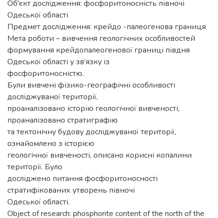
Об'єкт дослідження: фосфоритоносність півночі
Одеської області
Предмет дослідження: крейдо -палеогенова границя
Мета роботи – вивчення геологічних особливостей
формування крейдопалеогенової границі півдня
Одеської області у зв’язку із
фосфоритоносністю.
Були вивчені фізико-географічні особливості
досліджуваної території,
проаналізовано історію геологічної вивченості,
проаналізовано стратиграфію
та тектонічну будову досліджуваної території,
ознайомлено з історією
геологічної вивченості, описано корисні копалини
території. Було
досліджено питання фосфоритоносності
стратифікованих утворень півночі
Одеської області.
Object of research: phosphorite content of the north of the