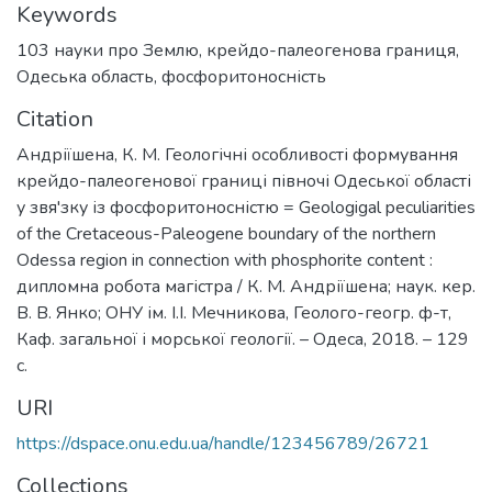
Keywords
103 науки про Землю
,
крейдо-палеогенова границя
,
Одеська область
,
фосфоритоносність
Citation
Андріїшена, К. М. Геологічні особливості формування
крейдо-палеогенової границі півночі Одеської області
у звя'зку із фосфоритоносністю = Geologigal peculiarities
of the Cretaceous-Paleogene boundary of the northern
Odessa region in connection with phosphorite content :
дипломна робота магістра / К. М. Андріїшена; наук. кер.
В. В. Янко; ОНУ ім. І.І. Мечникова, Геолого-геогр. ф-т,
Каф. загальної і морської геології. – Одеса, 2018. – 129
с.
URI
https://dspace.onu.edu.ua/handle/123456789/26721
Collections