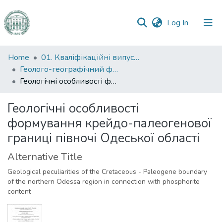
(current)
Log In
Communities
Home
01. Кваліфікаційні випускні роботи здобувачів вищої освіти
&
Геолого-географічний факультет
Collections
Геологічні особливості формування крейдо-палеогенової границі півночі Одеської області
All of DSpace
Геологічні особливості
формування крейдо-палеогенової
Statistics
границі півночі Одеської області
Alternative Title
Geological peculiarities of the Cretaceous - Paleogene boundary
of the northern Odessa region in connection with phosphorite
content