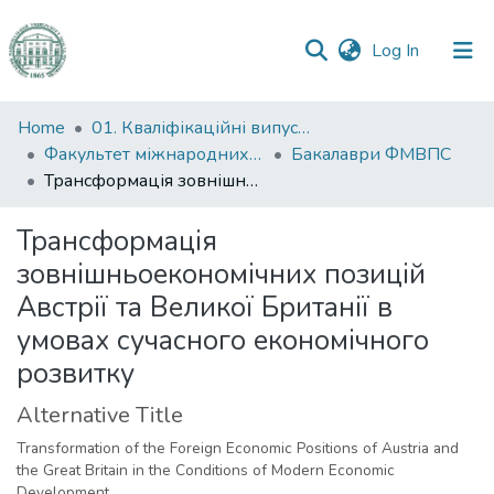
(current)
Log In
Communities
Home
01. Кваліфікаційні випускні роботи здобувачів вищої освіти
&
Факультет міжнародних відносин, політології та соціології
Бакалаври ФМВПС
Collections
Трансформація зовнішньоекономічних позицій Австрії та Великої Британії в умовах сучасного економічного розвитку
All of DSpace
Трансформація
зовнішньоекономічних позицій
Statistics
Австрії та Великої Британії в
умовах сучасного економічного
розвитку
Alternative Title
Transformation of the Foreign Economic Positions of Austria and
the Great Britain in the Conditions of Modern Economic
Development