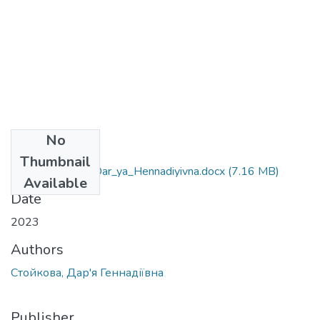
No
Files
Thumbnail
052_Stoykova_ Dar_ya_Hennadiyivna.docx
(7.16 MB)
Available
Date
2023
Authors
Стойкова, Дар'я Геннадіївна
Publisher