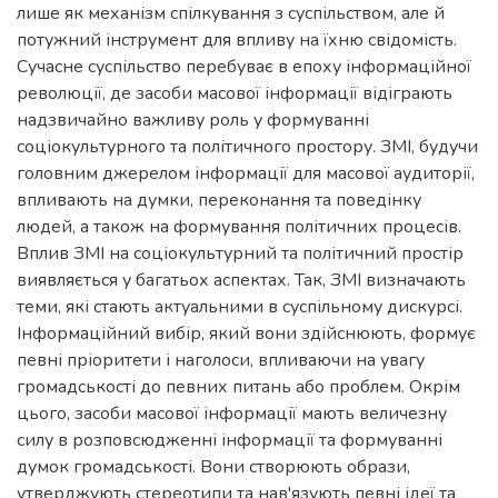
лише як механізм спілкування з суспільством, але й
потужний інструмент для впливу на їхню свідомість.
Сучасне суспільство перебуває в епоху інформаційної
революції, де засоби масової інформації відіграють
надзвичайно важливу роль у формуванні
соціокультурного та політичного простору. ЗМІ, будучи
головним джерелом інформації для масової аудиторії,
впливають на думки, переконання та поведінку
людей, а також на формування політичних процесів.
Вплив ЗМІ на соціокультурний та політичний простір
виявляється у багатьох аспектах. Так, ЗМІ визначають
теми, які стають актуальними в суспільному дискурсі.
Інформаційний вибір, який вони здійснюють, формує
певні пріоритети і наголоси, впливаючи на увагу
громадськості до певних питань або проблем. Окрім
цього, засоби масової інформації мають величезну
силу в розповсюдженні інформації та формуванні
думок громадськості. Вони створюють образи,
утверджують стереотипи та нав'язують певні ідеї та