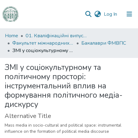
(current)
Log In
Communities
Home
01. Кваліфікаційні випускні роботи здобувачів вищої освіти
&
Факультет міжнародних відносин, політології та соціології
Бакалаври ФМВПС
Collections
ЗМІ у соціокультурному та політичному просторі: інструментальний вплив на формування політичного медіа-дискурсу
All of DSpace
ЗМІ у соціокультурному та
політичному просторі:
Statistics
інструментальний вплив на
формування політичного медіа-
дискурсу
Alternative Title
Mass media in socio-cultural and political space: instrumental
influence on the formation of political media discourse