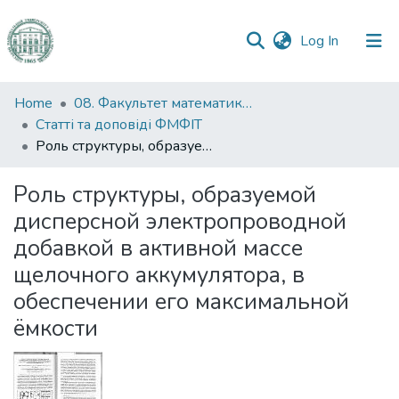
(current)
Log In
Communities
Home
08. Факультет математики, фізики та інформаційних технологій
&
Статті та доповіді ФМФІТ
Collections
Роль структуры, образуемой дисперсной электропроводной добавкой в активной массе щелочного аккумулятора, в обеспечении его максимальной ёмкости
All of DSpace
Роль структуры, образуемой
дисперсной электропроводной
Statistics
добавкой в активной массе
щелочного аккумулятора, в
обеспечении его максимальной
ёмкости