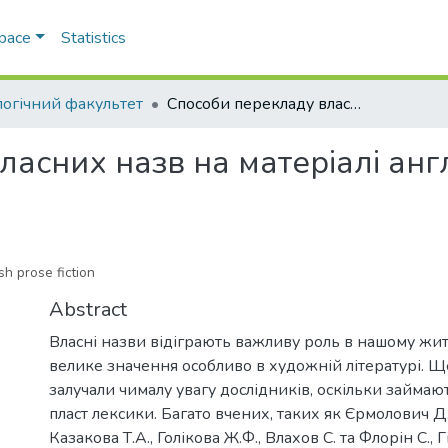
Space
Statistics
логічний факультет
Способи перекладу власних назв на матеріалі англомовного художнього тексту
ласних назв на матеріалі ан
h prose fiction
Abstract
Власні назви відіграють важливу роль в нашому жит
велике значення особливо в художній літературі. 
залучали чималу увагу дослідників, оскільки займа
пласт лексики. Багато вчених, таких як Єрмолович Д.І.
Казакова Т.А., Голікова Ж.Ф., Влахов С. та Флорін С., 