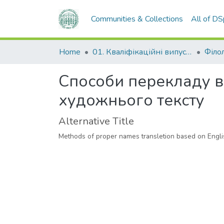
Communities & Collections
All of D
Home
01. Кваліфікаційні випускні роботи здобувачів вищої освіти
Філо
Способи перекладу в
художнього тексту
Alternative Title
Methods of proper names transletion based on Englis