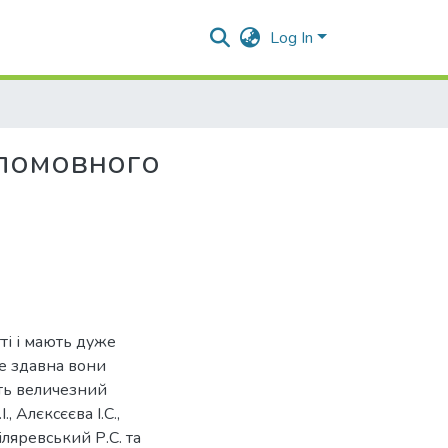
Log In
гломовного
ті і мають дуже
Ще здавна вони
ють величезний
, Алєксєєва І.С.,
Гіляревський Р.С. та