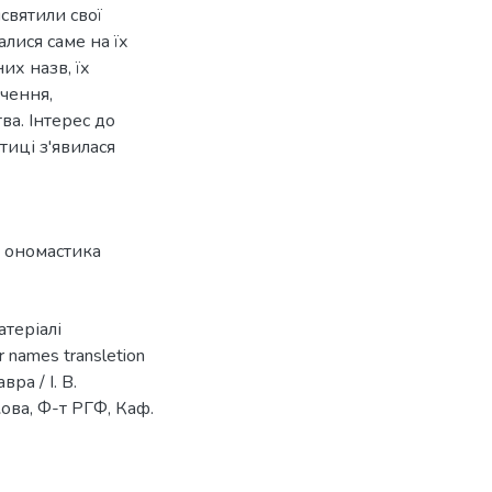
исвятили свої
алися саме на їх
их назв, їх
чення,
ва. Інтерес до
стиці з'явилася
,
ономастика
атеріалі
names transletion
ра / І. В.
икова, Ф-т РГФ, Каф.