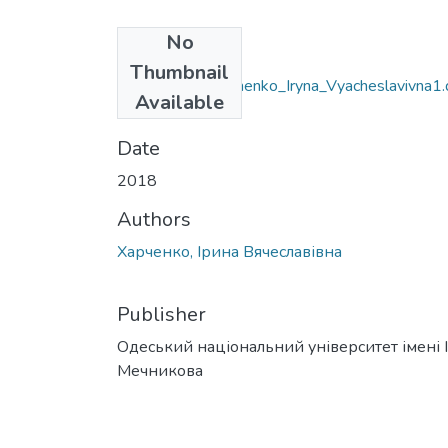
No
Files
Thumbnail
6.020303_Kharchenko_Iryna_Vyacheslavivna1.
Available
c
(94.5 KB)
Date
2018
Authors
Харченко, Ірина Вячеславівна
Publisher
Одеський національний університет імені І. 
Мечникова