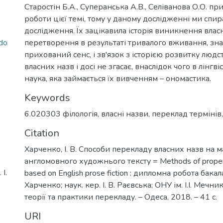
Старостін Б.А., Суперанська А.В., Селіванова О.О. пр
роботи цієї темі, тому у даному дослідженні ми спир
дослідження. Їх зацікавила історія виникнення власн
do
перетворення в результаті тривалого вживання, зна
прихований сенс, і зв'язок з історією розвитку людст
власних назв і досі не згасає, внаслідок чого в лінгві
наука, яка займається їх вивченням – ономастика.
Keywords
6.020303 філологія
,
власні назви
,
переклад термінів
Citation
Харченко, І. В. Способи перекладу власних назв на м
англомовного художнього тексту = Methods of proper 
І.
based on English prose fiction : дипломна робота бакалав
Харченко; наук. кер. І. В. Раєвська; ОНУ ім. І.І. Мечн
теорії та практики перекладу. – Одеса, 2018. – 41 с.
URI