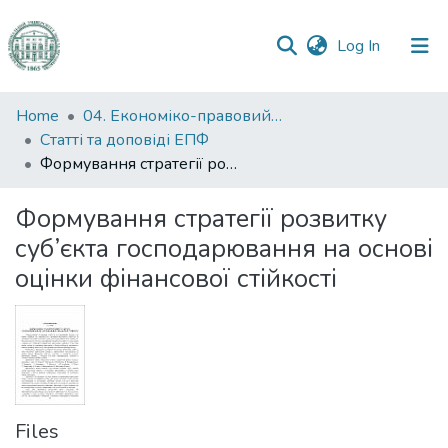
(current)
Log In
Communities
Home
04. Економіко-правовий факультет
&
Статті та доповіді ЕПФ
Collections
Формування стратегії розвитку суб’єкта господарювання на основі оцінки фінансової стійкості
All of DSpace
Формування стратегії розвитку
суб’єкта господарювання на основі
Statistics
оцінки фінансової стійкості
Files