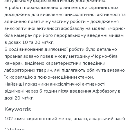
актуальному фармакологічному дослідженню.
В роботі проаналізовано різні методи скринінгових
досліджень для виявлення анксіолітичної активності та
здійснено практичну частину роботи – дослідження
анксіолітичної активності афобазолу на моделі «Чорно-
біла камера» при його пероральному введенні мишам
в дозах 10 та 20 мг/кг.
В ході виконання дипломної роботи було детально
проаналізовано поведінкову методику «Чорно-біла
камера», виділено характеристики поведінки
лабораторних тварин, які підлягають обліку та вказано
їх кореляцію з психо-емоційним станом.
Найвищі показники анксіолітичної активності
відмічені через 6 годин після введення Афобазолу в
дозі 20 мг/кг.
Keywords
102 хімія
,
скринінговий метод
,
аналіз
,
лікарський засіб
Citation