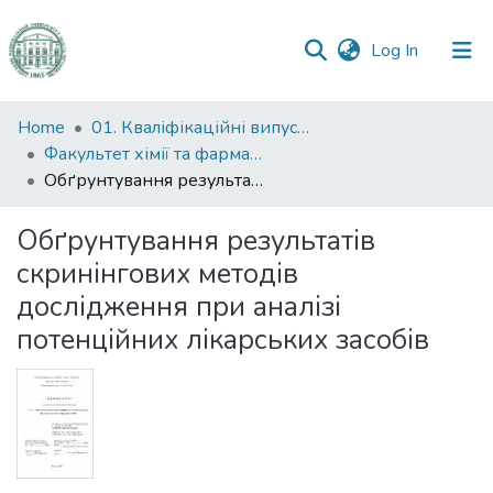
(current)
Log In
Communities
Home
01. Кваліфікаційні випускні роботи здобувачів вищої освіти
&
Факультет хімії та фармації
Collections
Обґрунтування результатів скринінгових методів дослідження при аналізі потенційних лікарських засобів
All of DSpace
Обґрунтування результатів
скринінгових методів
Statistics
дослідження при аналізі
потенційних лікарських засобів