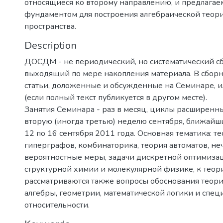
относящиеся ко второму направлению, и предлагаем
фундаментом для построения алгебраической теор
пространства.
Description
ДОСДМ - не периодический, но систематический с
выходящий по мере накопления материала. В сбор
статьи, доложенные и обсужденные на Семинаре, и
(если полный текст публикуется в другом месте).
Занятия Семинара - раз в месяц, циклы расширенн
вторую (иногда третью) неделю сентября, ближайши
12 по 16 сентября 2011 года. Основная тематика: т
гиперграфов, комбинаторика, теория автоматов, не
вероятностные меры, задачи дискретной оптимиза
структурной химии и молекулярной физике, к теор
рассматриваются также вопросы обоснования теори
алгебры, геометрии, математической логики и спе
относительности.