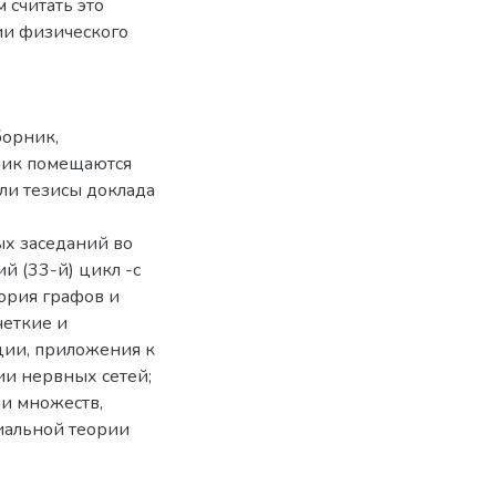
 считать это
ии физического
борник,
ник помещаются
ли тезисы доклада
ых заседаний во
й (33-й) цикл -с
еория графов и
четкие и
ции, приложения к
ии нервных сетей;
и множеств,
циальной теории