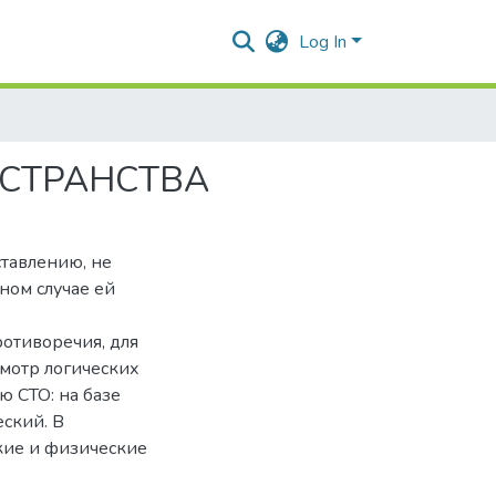
Log In
СТРАНСТВА
тавлению, не
ном случае ей
ротиворечия, для
мотр логических
ю СТО: на базе
ский. В
кие и физические