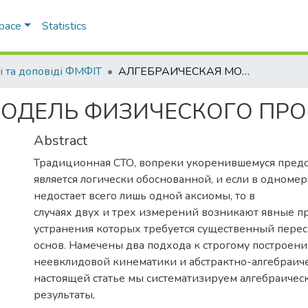
Space
Statistics
і та доповіді ФМФІТ
АЛГЕБРАИЧЕСКАЯ МОДЕЛЬ ФИЗИЧЕСКОГО ПРОСТРАНСТВА
МОДЕЛЬ ФИЗИЧЕСКОГО ПРО
Abstract
Традиционная СТО, вопреки укоренившемуся предс
является логически обоснованной, и если в одномер
недостает всего лишь одной аксиомы, то в
случаях двух и трех измерений возникают явные п
устранения которых требуется существенный перес
основ. Намечены два подхода к строгому построени
неевклидовой кинематики и абстрактно-алгебраиче
настоящей статье мы систематизируем алгебраичес
результаты,