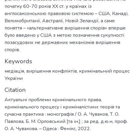
початку 60-70 років ХХ ст. у країнах із
англосаксонською правовою системою – США, Канаді,
Великобританії, Австралії, Новій Зеландії, а саме
поняття – «альтернативне вирішення спорів» вперше
було введено у США з метою позначення сукупності
позасудових не державних механізмів вирішення
спорів.
Keywords
медіація
,
вирішення конфліктів
,
кримінальний процес
України
Citation
Актуальні проблеми кримінального права,
кримінального процесу і криміналістики: теорія та
сучасна практика : монографія / О. А. Чуваков, Т. О.
Павлова, Б. М. Орловський [та ін.] ; за ред. д.ю.н, проф.
О. А. Чувакова. – Одеса : Фенікс, 2022.