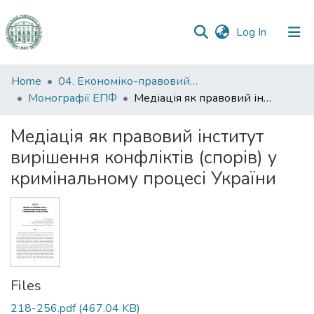
(current)
Log In
Communities
Home
04. Економіко-правовий факультет
&
Монографії ЕПФ
Медіація як правовий інститут вирішення конфліктів (спорів) у кримінальному процесі України
Collections
Медіація як правовий інститут
All of DSpace
вирішення конфліктів (спорів) у
кримінальному процесі України
Statistics
Files
218-256.pdf
(467.04 KB)