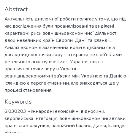
Abstract
Актуальність дипломної роботи полягає у тому, що під
час дослідження були проаналізовані та виділені
характерні риси зовнішньоекономічної діяльності
двох невеликих країн Європи: Данії та Ісландії.
Аналіз економік зазначених країн є цікавим як з
дослідницької точки зору – ці країни не є об’єктами
ретельного аналізу вчених з України, так і з
практичної точки зору в Україні –
зовнішньоекономічні зв’язки між Україною та Данією і
Ісландією є перспективними, але знаходяться ще у
процесі становлення.
Keywords
6.030203 міжнародні економічні відносини
,
європейська інтеграція
,
зовнішньоекономічні зв’язки
країн
,
стан рахунків
,
платіжний баланс
,
Данія
,
Ісландія
,
Україна