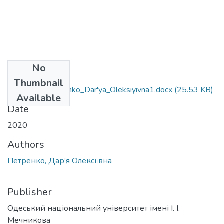
No
Files
Thumbnail
6.030203_Petrenko_Dar'ya_Oleksiyivna1.docx
(25.53 KB)
Available
Date
2020
Authors
Петренко, Дар’я Олексіївна
Publisher
Одеський національний університет імені І. І.
Мечникова