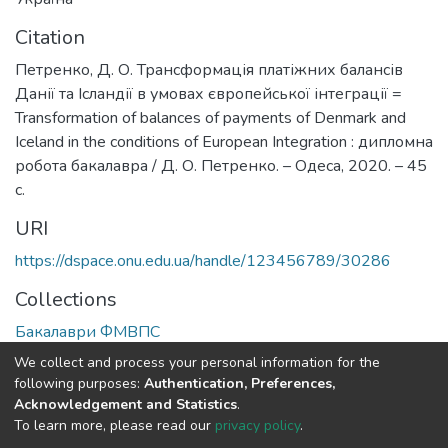
Citation
Петренко, Д. О. Трансформація платіжних балансів
Данії та Ісландії в умовах європейської інтеграції =
Transformation of balances of payments of Denmark and
Iceland in the conditions of European Integration : дипломна
робота бакалавра / Д. О. Петренко. – Одеса, 2020. – 45
с.
URI
https://dspace.onu.edu.ua/handle/123456789/30286
Collections
Бакалаври ФМВПС
We collect and process your personal information for the
Full item page
following purposes:
Authentication, Preferences,
Acknowledgement and Statistics
.
To learn more, please read our
privacy policy
.
DSpace software
copyright © 2009-2026
LYRASIS