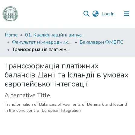
(current)
Log In
Communities
Home
01. Кваліфікаційні випускні роботи здобувачів вищої освіти
&
Факультет міжнародних відносин, політології та соціології
Бакалаври ФМВПС
Collections
Трансформація платіжних балансів Данії та Ісландії в умовах європейської інтеграції
All of DSpace
Трансформація платіжних
балансів Данії та Ісландії в умовах
Statistics
європейської інтеграції
Alternative Title
Transformation of Balances of Payments of Denmark and Iceland
in the conditions of European Integration