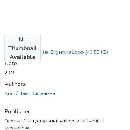
No
Files
Thumbnail
035.01_Agatiy_Taisia_Evgenivna1.docx
(43.55 KB)
Available
Date
2019
Authors
Агатій, Таїсія Євгенівна
Publisher
Одеський національний університет імені І. І.
Мечникова