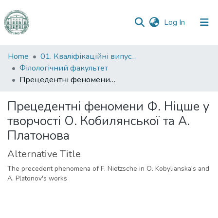
(current)
Log In
Communities
Home
01. Кваліфікаційні випускні роботи здобувачів вищої освіти
&
Філологічний факультет
Collections
Прецедентні феномени Ф. Ніцше у творчості О. Кобилянської та А. Платонова
All of DSpace
Прецедентні феномени Ф. Ніцше у
творчості О. Кобилянської та А.
Statistics
Платонова
Alternative Title
The precedent phenomena of F. Nietzsche in O. Kobylianska's and
A. Platonov's works