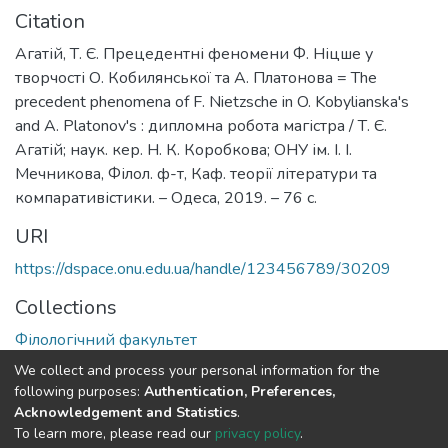
Citation
Агатій, Т. Є. Прецедентні феномени Ф. Ніцше у
творчості О. Кобилянської та А. Платонова = The
precedent phenomena of F. Nietzsche in O. Kobylianska's
and A. Platonov's : дипломна робота магістра / Т. Є.
Агатій; наук. кер. Н. К. Коробкова; ОНУ ім. І. І.
Мечникова, Філол. ф-т, Каф. теорії літератури та
компаративістики. – Одеса, 2019. – 76 с.
URI
https://dspace.onu.edu.ua/handle/123456789/30209
Collections
Філологічний факультет
We collect and process your personal information for the
Full item page
following purposes:
Authentication, Preferences,
Acknowledgement and Statistics
.
To learn more, please read our
privacy policy
.
DSpace software
copyright © 2009-2026
LYRASIS