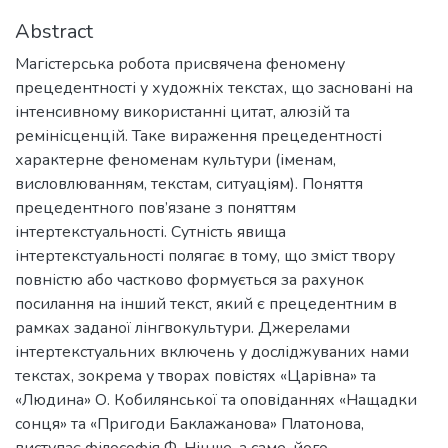
Abstract
Магістерська робота присвячена феномену
прецедентності у художніх текстах, що засновані на
інтенсивному використанні цитат, алюзій та
ремінісценцій. Таке вираження прецедентності
характерне феноменам культури (іменам,
висловлюванням, текстам, ситуаціям). Поняття
прецедентного пов’язане з поняттям
інтертекстуальності. Сутність явища
інтертекстуальності полягає в тому, що зміст твору
повністю або частково формується за рахунок
посилання на інший текст, який є прецедентним в
рамках заданої лінгвокультури. Джерелами
інтертекстуальних включень у досліджуваних нами
текстах, зокрема у творах повістях «Царівна» та
«Людина» О. Кобилянської та оповіданнях «Нащадки
сонця» та «Пригоди Баклажанова» Платонова,
виступає філософія Ф. Ніцше, а саме, його