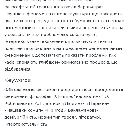
філософський трактат «Так казав Заратустра».
Наявність феноменів світової культури, що володіють
властивістю прецедентного та обумовлені прагненням
письменників створити текст, який переносить читача
у область вічних проблем людського буття;
інтертекстуальні включення, що зв'язують тексти
повістей та оповідань з національно-прецедентними
феноменами, допомагають показати проблеми тих
часів, сприяють глибшому осмисленню процесів, що
відбувалися.
Keywords
035 філологія
,
феномен прецедентності
,
прецедентні
феномени
,
філософія Ф. Ніцше
,
"надлюдина"
,
О.
Кобилянська
,
А. Платонов
,
«Людина»
,
«Царівна»
,
«Нащадки сонця»
,
«Пригоди Баклажанова»
,
деміургійність
,
новий тип героя у літературі
,
інтертекстуальність