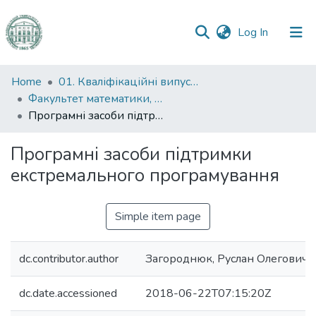
(current)
Log In
Communities
Home
01. Кваліфікаційні випускні роботи здобувачів вищої освіти
&
Факультет математики, фізики та інформаційних технологій
Collections
Програмні засоби підтримки екстремального програмування
All of DSpace
Програмні засоби підтримки
екстремального програмування
Statistics
Simple item page
dc.contributor.author
Загороднюк, Руслан Олегович
dc.date.accessioned
2018-06-22T07:15:20Z