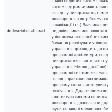
аналіз подібних систем показав,
систем підтримки мають ряд нед
складні у використанні, неможл
розширення в потрібному напря
локалізації і т.п.) Важлива при
dc.description.abstract
недоліків, можливо полягає в з
універсальності подібних систем
бажання реалізувати універсал
управління призводить до вик
програмної архітектури, неадек
використання в контексті гнуч
управління. Метою даної робот
програмної системи, яка має пі
головні практики екстремально
програмування, акцентуючи ува
планування. Додатковими вимог
архітектура системи повинна ма
розширення, дозволяючи додав
функціональні можливості без 