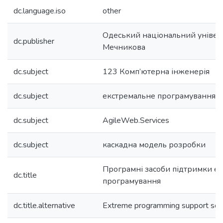
dc.language.iso
other
Одеський національний університ
dc.publisher
Мечникова
dc.subject
123 Комп’ютерна інженерія
dc.subject
екстремальне програмування
dc.subject
AgileWeb.Services
dc.subject
каскадна модель розробки
Програмні засоби підтримки е
dc.title
програмування
dc.title.alternative
Extreme programming support sof