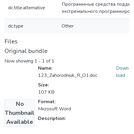
Программные средства подде
dc.title.alternative
экстремального программиров
dc.type
Other
Files
Original bundle
Now showing
1 - 1 of 1
Name:
Down
123_Zahorodniuk_R_O1.doc
load
Size:
107 KB
Format:
No
Microsoft Word
Thumbnail
Description:
Available