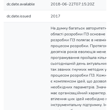
dc.date.available
2018-06-22T07:15:20Z
dc.date.issued
2017
На думку багатьох авторитетни
області розробки ПЗ основне 
розробки ПЗ полягає в невмінн
процесом розробки. Протягом 
десятків років еволюція мене
програмування пройшла кілька 
сьогоднішній день актуальним 
так званих гнучких методик уп
процесом розробки ПЗ. Кожна 
є комплексом ідей, що дозволя
необхідних параметрів. Значна
має організаційний характер. 
втілення цих ідей необхідно м
інструментальну підтримку. І