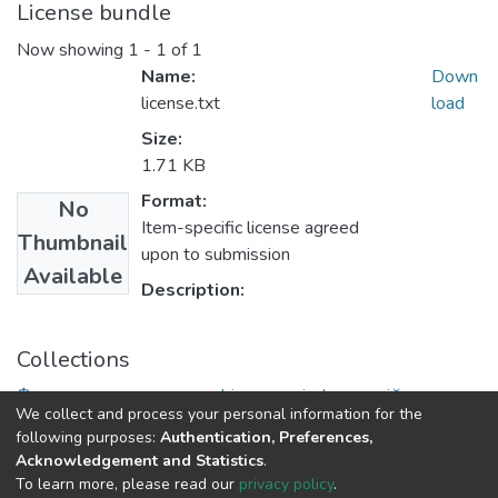
License bundle
Now showing
1 - 1 of 1
Name:
Down
license.txt
load
Size:
1.71 KB
Format:
No
Item-specific license agreed
Thumbnail
upon to submission
Available
Description:
Collections
Факультет математики, фізики та інформаційних
We collect and process your personal information for the
технологій
following purposes:
Authentication, Preferences,
Acknowledgement and Statistics
.
To learn more, please read our
privacy policy
.