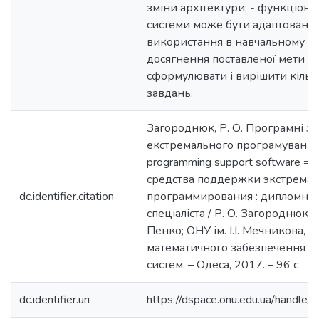
зміни архітектури; - функціон
системи може бути адаптовано 
використання в навчальному пр
досягнення поставленої мети н
сформулювати і вирішити кільк
завдань.
Загороднюк, Р. О. Програмні з
екстремального програмування
programming support software 
средства поддержки экстремал
dc.identifier.citation
программирования : дипломна 
спеціаліста / Р. О. Загороднюк; на
Пенко; ОНУ ім. І.І. Мечникова, 
математичного забезпечення к
систем. – Одеса, 2017. – 96 с
dc.identifier.uri
https://dspace.onu.edu.ua/hand